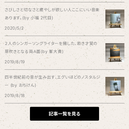
Bad Operation
さびしさと切なさと癒やしが欲しい人ここにいい音楽
あります。(by 小福 2代目)
Bagus!
2020/5/2
BBBBBBB
２人のシンガーソングライターを擁した、若き才覚の
芽吹きとなる両Ａ面(by 峯大貴)
The BEG
2019/8/19
The Beths
四半世紀前の音が生み出す、エグいほどのノスタルジ
ー (by おちけん)
THE BLACK SHANSONS
2019/8/18
BLONDnewHALF
記事一覧を見る
Blondy