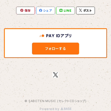
保存
シェア
LINE
ポスト
BOAR HUNTER
bud&harbor
PAY IDアプリ
Bulbs Of Passion
フォローする
B玉
Calme Adiction
CANDY
© SABOTEN MUSIC (セレクトCDショップ)
CHIKIMARCH
Powered by