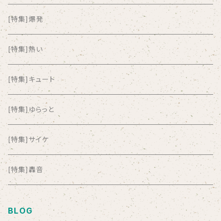
ALL ITEM 10 TIMES
[特集]爆発
Amia Calva
[特集]熱い
Amsterdamned
[特集]キュート
ANYO
[特集]ゆらっと
And Summer Club
[特集]サイケ
anticlockwise
[特集]轟音
Aysula
BLOG