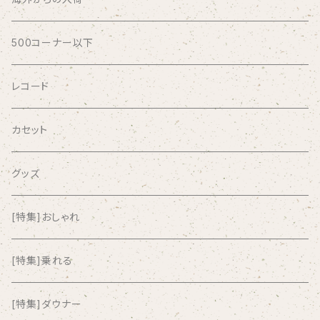
AFRICA
500コーナー以下
AGU
レコード
AIRCRAFT
カセット
airlie
グッズ
AKUTAGAWA FANCLUB
[特集]おしゃれ
ALKASILKA
[特集]乗れる
all about paradise
[特集]ダウナー