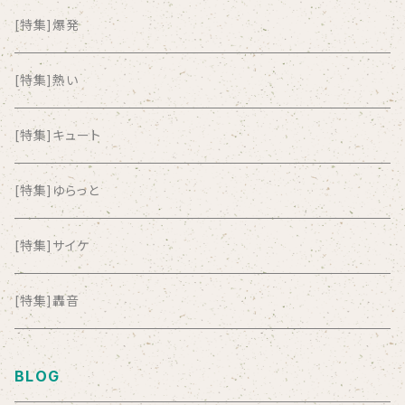
ALL ITEM 10 TIMES
[特集]爆発
Amia Calva
[特集]熱い
Amsterdamned
[特集]キュート
ANYO
[特集]ゆらっと
And Summer Club
[特集]サイケ
anticlockwise
[特集]轟音
Aysula
BLOG