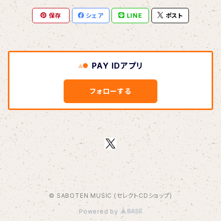
保存
シェア
LINE
ポスト
BOAR HUNTER
bud&harbor
PAY IDアプリ
Bulbs Of Passion
フォローする
B玉
Calme Adiction
CANDY
© SABOTEN MUSIC (セレクトCDショップ)
CHIKIMARCH
Powered by