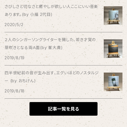
Bad Operation
さびしさと切なさと癒やしが欲しい人ここにいい音楽
あります。(by 小福 2代目)
Bagus!
2020/5/2
BBBBBBB
２人のシンガーソングライターを擁した、若き才覚の
芽吹きとなる両Ａ面(by 峯大貴)
The BEG
2019/8/19
The Beths
四半世紀前の音が生み出す、エグいほどのノスタルジ
ー (by おちけん)
THE BLACK SHANSONS
2019/8/18
BLONDnewHALF
記事一覧を見る
Blondy