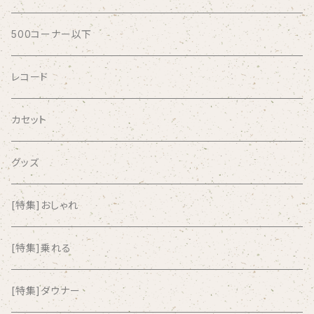
AFRICA
500コーナー以下
AGU
レコード
AIRCRAFT
カセット
airlie
グッズ
AKUTAGAWA FANCLUB
[特集]おしゃれ
ALKASILKA
[特集]乗れる
all about paradise
[特集]ダウナー