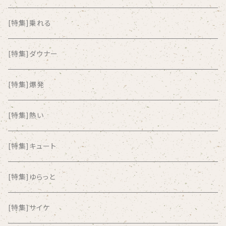
ALKASILKA
[特集]乗れる
all about paradise
[特集]ダウナー
ALL ITEM 10 TIMES
[特集]爆発
Amia Calva
[特集]熱い
Amsterdamned
[特集]キュート
ANYO
[特集]ゆらっと
And Summer Club
[特集]サイケ