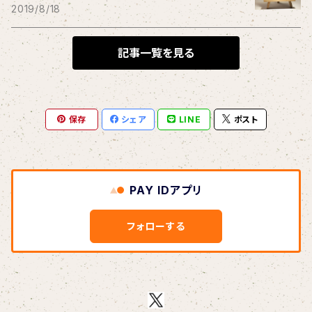
THE BLACK SHANSONS
2019/8/18
BLONDnewHALF
記事一覧を見る
Blondy
保存
シェア
LINE
ポスト
BOAR HUNTER
bud&harbor
PAY IDアプリ
Bulbs Of Passion
フォローする
B玉
Calme Adiction