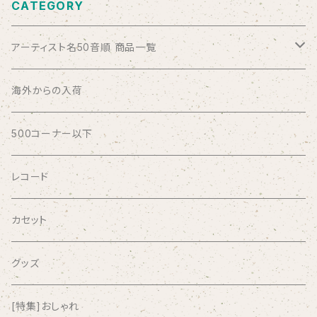
CATEGORY
アーティスト名50音順 商品一覧
ABSOLUTE LOSERS
海外からの入荷
AFRICA
500コーナー以下
AGU
レコード
AIRCRAFT
カセット
airlie
グッズ
AKUTAGAWA FANCLUB
[特集]おしゃれ