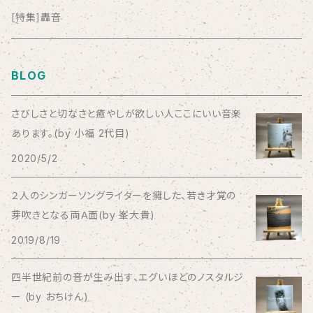
anticlockwise
[特集]轟音
Aysula
BLOG
Bad Operation
さびしさと切なさと癒やしが欲しい人ここにいい音楽
あります。(by 小福 2代目)
Bagus!
2020/5/2
BBBBBBB
２人のシンガーソングライターを擁した、若き才覚の
芽吹きとなる両Ａ面(by 峯大貴)
The BEG
2019/8/19
The Beths
四半世紀前の音が生み出す、エグいほどのノスタルジ
ー (by おちけん)