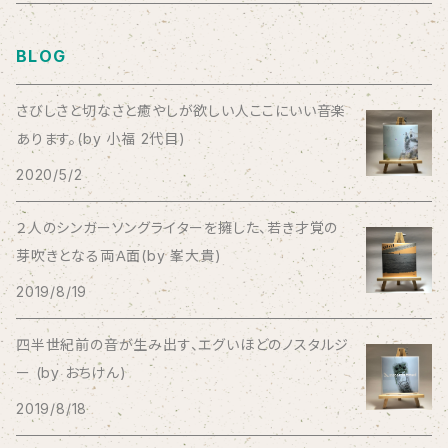
Aysula
BLOG
Bad Operation
さびしさと切なさと癒やしが欲しい人ここにいい音楽
あります。(by 小福 2代目)
Bagus!
2020/5/2
BBBBBBB
２人のシンガーソングライターを擁した、若き才覚の
芽吹きとなる両Ａ面(by 峯大貴)
The BEG
2019/8/19
The Beths
四半世紀前の音が生み出す、エグいほどのノスタルジ
ー (by おちけん)
THE BLACK SHANSONS
2019/8/18