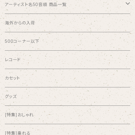
アーティスト名50音順 商品一覧
ABSOLUTE LOSERS
海外からの入荷
AFRICA
500コーナー以下
AGU
レコード
AIRCRAFT
カセット
airlie
グッズ
AKUTAGAWA FANCLUB
[特集]おしゃれ
ALKASILKA
[特集]乗れる