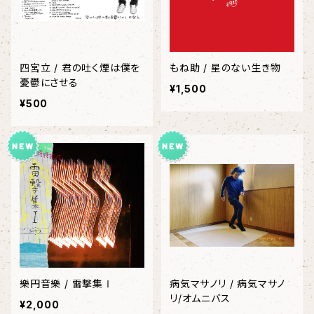
四宮立 / 君の吐く煙は僕を
もね助 / 星のない生き物
憂鬱にさせる
¥1,500
¥500
樂円音樂 / 雷撃集Ⅰ
病気マサノリ / 病気マサノ
リ/オムニバス
¥2,000