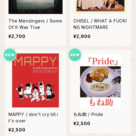
The Menzingers / Some
CHISEL / WHAT A FUCKI
Of It Was True
NG NIGHTMARE
¥2,700
¥2,900
MAPPY / don't cry till i
もね助 / Pride
t's over
¥2,500
¥2,500