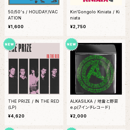
50/50's / HOLIDAY/VAC
Kin’Gongolo Kiniata / Ki
ATION
niata
¥1,600
¥2,750
THE PRIZE / IN THE RED
ALKASILKA / 地雷と野菜
(LP)
e.p(7インチレコード)
¥4,620
¥2,000