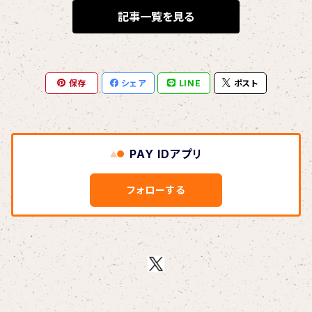
BLONDnewHALF
記事一覧を見る
Blondy
保存
シェア
LINE
ポスト
BOAR HUNTER
bud&harbor
PAY IDアプリ
Bulbs Of Passion
フォローする
B玉
Calme Adiction
CANDY