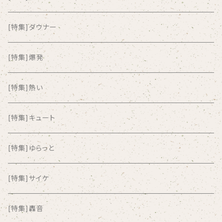
all about paradise
[特集]ダウナー
ALL ITEM 10 TIMES
[特集]爆発
Amia Calva
[特集]熱い
Amsterdamned
[特集]キュート
ANYO
[特集]ゆらっと
And Summer Club
[特集]サイケ
anticlockwise
[特集]轟音