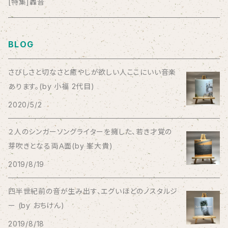
anticlockwise
[特集]轟音
Aysula
BLOG
Bad Operation
さびしさと切なさと癒やしが欲しい人ここにいい音楽
あります。(by 小福 2代目)
Bagus!
2020/5/2
BBBBBBB
２人のシンガーソングライターを擁した、若き才覚の
芽吹きとなる両Ａ面(by 峯大貴)
The BEG
2019/8/19
The Beths
四半世紀前の音が生み出す、エグいほどのノスタルジ
ー (by おちけん)
THE BLACK SHANSONS
2019/8/18