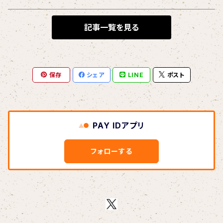
BLONDnewHALF
記事一覧を見る
Blondy
保存
シェア
LINE
ポスト
BOAR HUNTER
bud&harbor
PAY IDアプリ
Bulbs Of Passion
フォローする
B玉
Calme Adiction