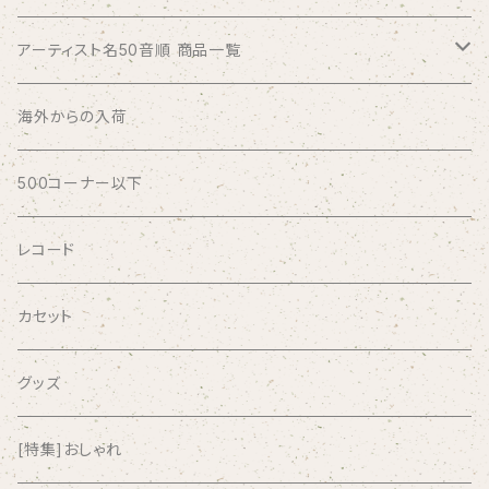
アーティスト名50音順 商品一覧
ABSOLUTE LOSERS
海外からの入荷
AFRICA
500コーナー以下
AGU
レコード
AIRCRAFT
カセット
airlie
グッズ
AKUTAGAWA FANCLUB
[特集]おしゃれ