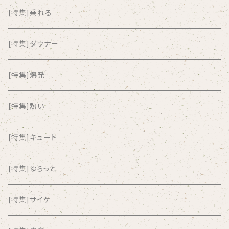
ALKASILKA
[特集]乗れる
all about paradise
[特集]ダウナー
ALL ITEM 10 TIMES
[特集]爆発
Amia Calva
[特集]熱い
Amsterdamned
[特集]キュート
ANYO
[特集]ゆらっと
And Summer Club
[特集]サイケ