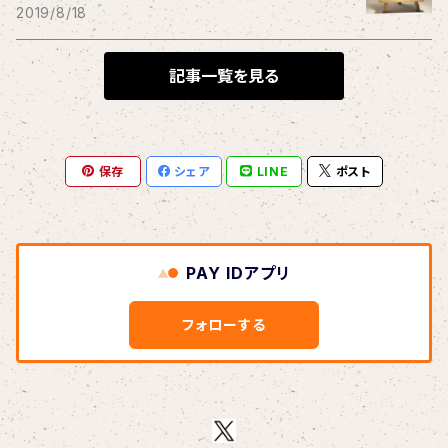
THE BLACK SHANSONS
2019/8/18
BLONDnewHALF
記事一覧を見る
Blondy
保存
シェア
LINE
ポスト
BOAR HUNTER
bud&harbor
PAY IDアプリ
Bulbs Of Passion
フォローする
B玉
Calme Adiction