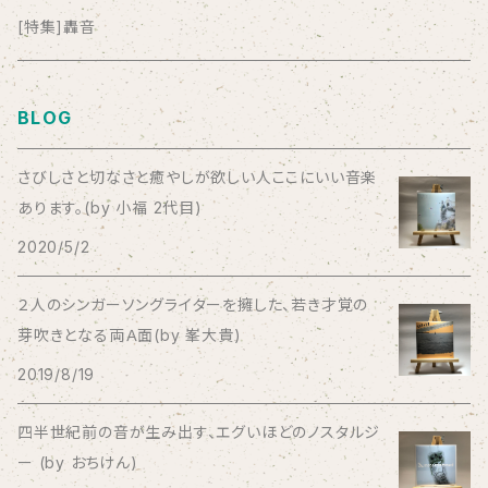
anticlockwise
[特集]轟音
Aysula
BLOG
Bad Operation
さびしさと切なさと癒やしが欲しい人ここにいい音楽
あります。(by 小福 2代目)
Bagus!
2020/5/2
BBBBBBB
２人のシンガーソングライターを擁した、若き才覚の
芽吹きとなる両Ａ面(by 峯大貴)
The BEG
2019/8/19
The Beths
四半世紀前の音が生み出す、エグいほどのノスタルジ
ー (by おちけん)