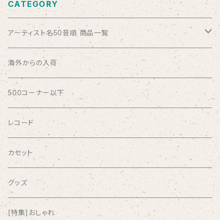
CATEGORY
アーティスト名50音順 商品一覧
ABSOLUTE LOSERS
海外からの入荷
AFRICA
500コーナー以下
AGU
レコード
AIRCRAFT
カセット
airlie
グッズ
AKUTAGAWA FANCLUB
[特集]おしゃれ