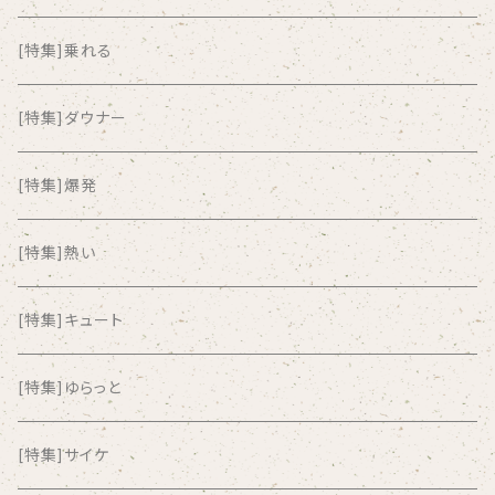
ALKASILKA
[特集]乗れる
all about paradise
[特集]ダウナー
ALL ITEM 10 TIMES
[特集]爆発
Amia Calva
[特集]熱い
Amsterdamned
[特集]キュート
ANYO
[特集]ゆらっと
And Summer Club
[特集]サイケ