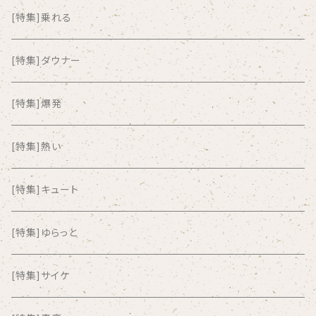
ALKASILKA
[特集]乗れる
all about paradise
[特集]ダウナー
ALL ITEM 10 TIMES
[特集]爆発
Amia Calva
[特集]熱い
Amsterdamned
[特集]キュート
ANYO
[特集]ゆらっと
And Summer Club
[特集]サイケ