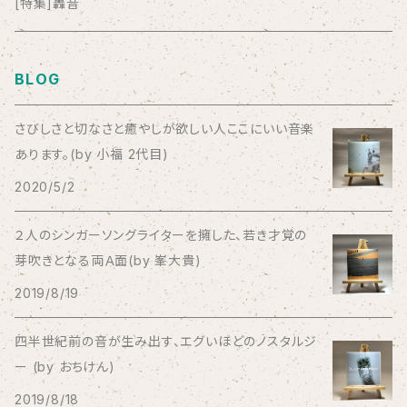
anticlockwise
[特集]轟音
Aysula
BLOG
Bad Operation
さびしさと切なさと癒やしが欲しい人ここにいい音楽
あります。(by 小福 2代目)
Bagus!
2020/5/2
BBBBBBB
２人のシンガーソングライターを擁した、若き才覚の
芽吹きとなる両Ａ面(by 峯大貴)
The BEG
2019/8/19
The Beths
四半世紀前の音が生み出す、エグいほどのノスタルジ
ー (by おちけん)
THE BLACK SHANSONS
2019/8/18