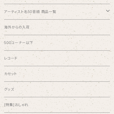
アーティスト名50音順 商品一覧
ABSOLUTE LOSERS
海外からの入荷
AFRICA
500コーナー以下
AGU
レコード
AIRCRAFT
カセット
airlie
グッズ
AKUTAGAWA FANCLUB
[特集]おしゃれ