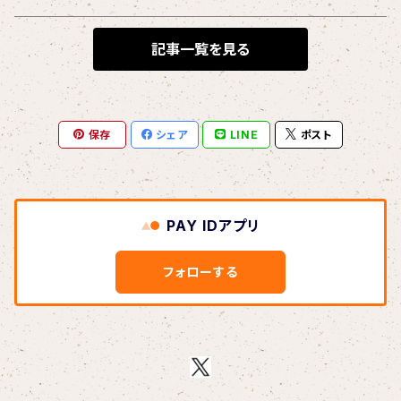
BLONDnewHALF
記事一覧を見る
Blondy
保存
シェア
LINE
ポスト
BOAR HUNTER
bud&harbor
PAY IDアプリ
Bulbs Of Passion
フォローする
B玉
Calme Adiction