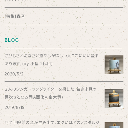
anticlockwise
[特集]轟音
Aysula
BLOG
Bad Operation
さびしさと切なさと癒やしが欲しい人ここにいい音楽
あります。(by 小福 2代目)
Bagus!
2020/5/2
BBBBBBB
２人のシンガーソングライターを擁した、若き才覚の
芽吹きとなる両Ａ面(by 峯大貴)
The BEG
2019/8/19
The Beths
四半世紀前の音が生み出す、エグいほどのノスタルジ