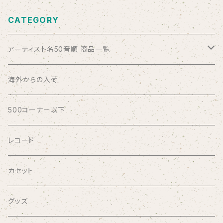
CATEGORY
アーティスト名50音順 商品一覧
ABSOLUTE LOSERS
海外からの入荷
AFRICA
500コーナー以下
AGU
レコード
AIRCRAFT
カセット
airlie
グッズ