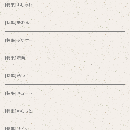
AKUTAGAWA FANCLUB
[特集]おしゃれ
ALKASILKA
[特集]乗れる
all about paradise
[特集]ダウナー
ALL ITEM 10 TIMES
[特集]爆発
Amia Calva
[特集]熱い
Amsterdamned
[特集]キュート
ANYO
[特集]ゆらっと
And Summer Club
[特集]サイケ