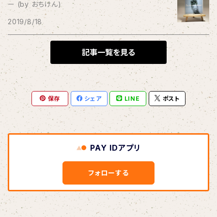
ー (by おちけん)
THE BLACK SHANSONS
2019/8/18
BLONDnewHALF
記事一覧を見る
Blondy
保存
シェア
LINE
ポスト
BOAR HUNTER
bud&harbor
PAY IDアプリ
Bulbs Of Passion
フォローする
B玉