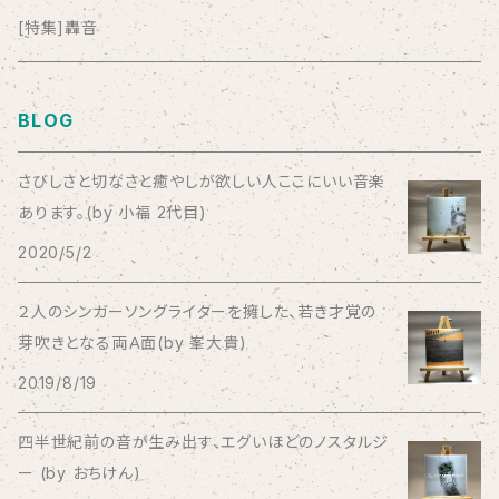
anticlockwise
[特集]轟音
Aysula
BLOG
Bad Operation
さびしさと切なさと癒やしが欲しい人ここにいい音楽
あります。(by 小福 2代目)
Bagus!
2020/5/2
BBBBBBB
２人のシンガーソングライターを擁した、若き才覚の
芽吹きとなる両Ａ面(by 峯大貴)
The BEG
2019/8/19
The Beths
四半世紀前の音が生み出す、エグいほどのノスタルジ
ー (by おちけん)