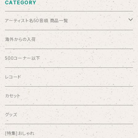
CATEGORY
アーティスト名50音順 商品一覧
ABSOLUTE LOSERS
海外からの入荷
AFRICA
500コーナー以下
AGU
レコード
AIRCRAFT
カセット
airlie
グッズ
AKUTAGAWA FANCLUB
[特集]おしゃれ