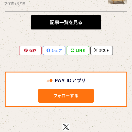
THE BLACK SHANSONS
2019/8/18
BLONDnewHALF
記事一覧を見る
Blondy
保存
シェア
LINE
ポスト
BOAR HUNTER
bud&harbor
PAY IDアプリ
Bulbs Of Passion
フォローする
B玉
Calme Adiction