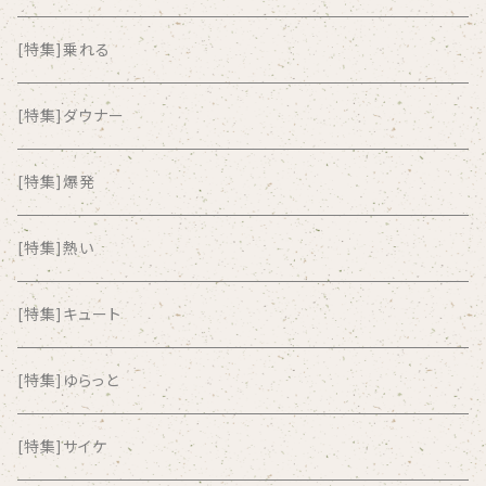
ALKASILKA
[特集]乗れる
all about paradise
[特集]ダウナー
ALL ITEM 10 TIMES
[特集]爆発
Amia Calva
[特集]熱い
Amsterdamned
[特集]キュート
ANYO
[特集]ゆらっと
And Summer Club
[特集]サイケ