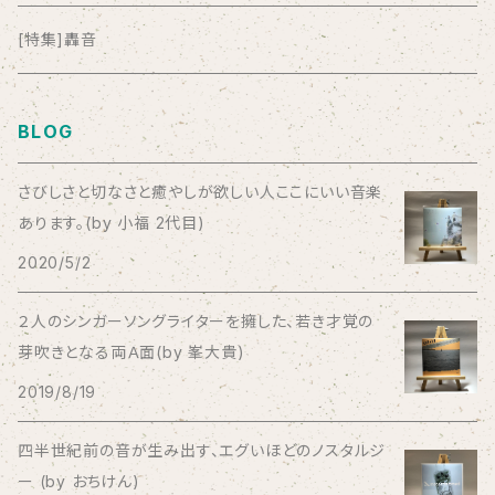
anticlockwise
[特集]轟音
Aysula
BLOG
Bad Operation
さびしさと切なさと癒やしが欲しい人ここにいい音楽
あります。(by 小福 2代目)
Bagus!
2020/5/2
BBBBBBB
２人のシンガーソングライターを擁した、若き才覚の
芽吹きとなる両Ａ面(by 峯大貴)
The BEG
2019/8/19
The Beths
四半世紀前の音が生み出す、エグいほどのノスタルジ
ー (by おちけん)