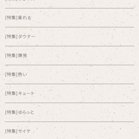
ALKASILKA
[特集]乗れる
all about paradise
[特集]ダウナー
ALL ITEM 10 TIMES
[特集]爆発
Amia Calva
[特集]熱い
Amsterdamned
[特集]キュート
ANYO
[特集]ゆらっと
And Summer Club
[特集]サイケ