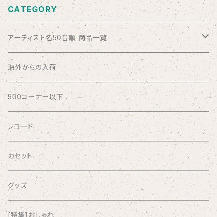
CATEGORY
アーティスト名50音順 商品一覧
ABSOLUTE LOSERS
海外からの入荷
AFRICA
500コーナー以下
AGU
レコード
AIRCRAFT
カセット
airlie
グッズ
AKUTAGAWA FANCLUB
[特集]おしゃれ