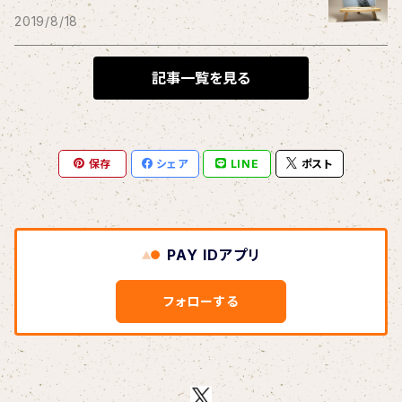
THE BLACK SHANSONS
2019/8/18
BLONDnewHALF
記事一覧を見る
Blondy
保存
シェア
LINE
ポスト
BOAR HUNTER
bud&harbor
PAY IDアプリ
Bulbs Of Passion
フォローする
B玉
Calme Adiction