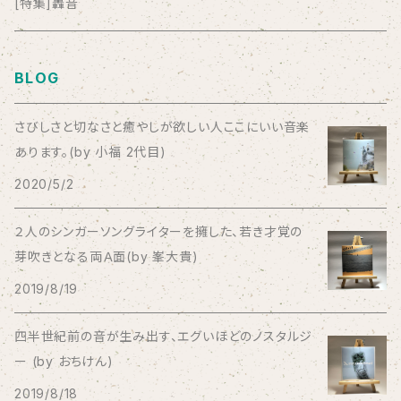
anticlockwise
[特集]轟音
Aysula
BLOG
Bad Operation
さびしさと切なさと癒やしが欲しい人ここにいい音楽
あります。(by 小福 2代目)
Bagus!
2020/5/2
BBBBBBB
２人のシンガーソングライターを擁した、若き才覚の
芽吹きとなる両Ａ面(by 峯大貴)
The BEG
2019/8/19
The Beths
四半世紀前の音が生み出す、エグいほどのノスタルジ
ー (by おちけん)
THE BLACK SHANSONS
2019/8/18