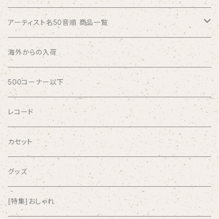
アーティスト名50音順 商品一覧
ABSOLUTE LOSERS
海外からの入荷
AFRICA
500コーナー以下
AGU
レコード
AIRCRAFT
カセット
airlie
グッズ
AKUTAGAWA FANCLUB
[特集]おしゃれ