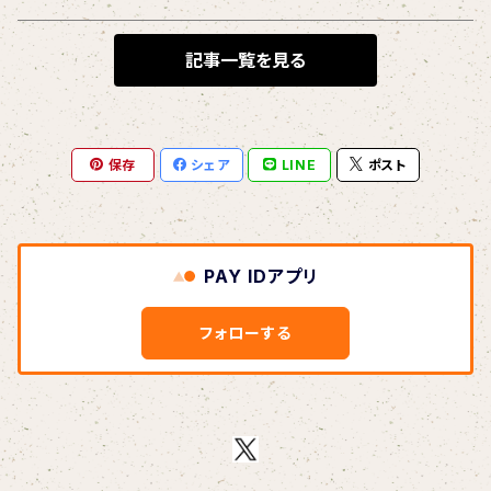
BLONDnewHALF
記事一覧を見る
Blondy
保存
シェア
LINE
ポスト
BOAR HUNTER
bud&harbor
PAY IDアプリ
Bulbs Of Passion
フォローする
B玉
Calme Adiction