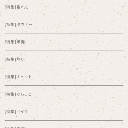
ALKASILKA
[特集]乗れる
all about paradise
[特集]ダウナー
ALL ITEM 10 TIMES
[特集]爆発
Amia Calva
[特集]熱い
Amsterdamned
[特集]キュート
ANYO
[特集]ゆらっと
And Summer Club
[特集]サイケ