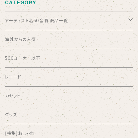
CATEGORY
アーティスト名50音順 商品一覧
ABSOLUTE LOSERS
海外からの入荷
AFRICA
500コーナー以下
AGU
レコード
AIRCRAFT
カセット
airlie
グッズ
AKUTAGAWA FANCLUB
[特集]おしゃれ