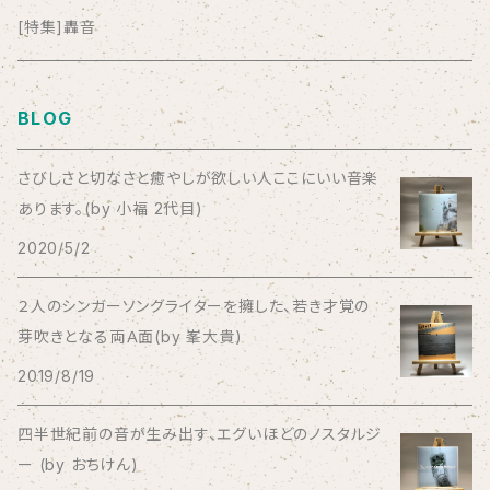
anticlockwise
[特集]轟音
Aysula
BLOG
Bad Operation
さびしさと切なさと癒やしが欲しい人ここにいい音楽
あります。(by 小福 2代目)
Bagus!
2020/5/2
BBBBBBB
２人のシンガーソングライターを擁した、若き才覚の
芽吹きとなる両Ａ面(by 峯大貴)
The BEG
2019/8/19
The Beths
四半世紀前の音が生み出す、エグいほどのノスタルジ
ー (by おちけん)