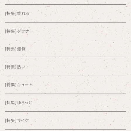
ALKASILKA
[特集]乗れる
all about paradise
[特集]ダウナー
ALL ITEM 10 TIMES
[特集]爆発
Amia Calva
[特集]熱い
Amsterdamned
[特集]キュート
ANYO
[特集]ゆらっと
And Summer Club
[特集]サイケ