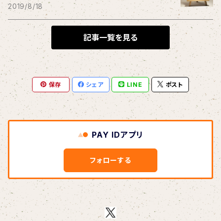
THE BLACK SHANSONS
2019/8/18
BLONDnewHALF
記事一覧を見る
Blondy
保存
シェア
LINE
ポスト
BOAR HUNTER
bud&harbor
PAY IDアプリ
Bulbs Of Passion
フォローする
B玉
Calme Adiction