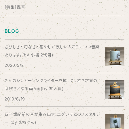
anticlockwise
[特集]轟音
Aysula
BLOG
Bad Operation
さびしさと切なさと癒やしが欲しい人ここにいい音楽
あります。(by 小福 2代目)
Bagus!
2020/5/2
BBBBBBB
２人のシンガーソングライターを擁した、若き才覚の
芽吹きとなる両Ａ面(by 峯大貴)
The BEG
2019/8/19
The Beths
四半世紀前の音が生み出す、エグいほどのノスタルジ
ー (by おちけん)