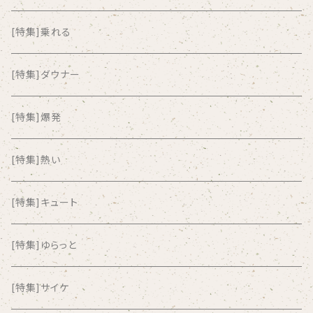
ALKASILKA
[特集]乗れる
all about paradise
[特集]ダウナー
ALL ITEM 10 TIMES
[特集]爆発
Amia Calva
[特集]熱い
Amsterdamned
[特集]キュート
ANYO
[特集]ゆらっと
And Summer Club
[特集]サイケ