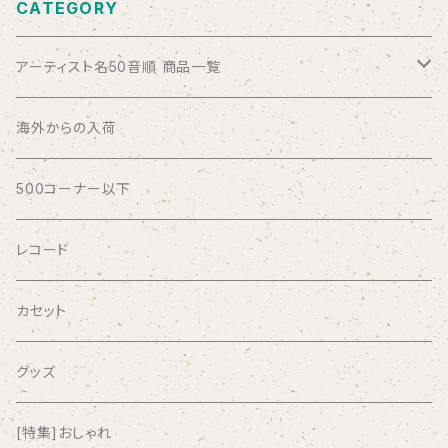
CATEGORY
アーティスト名50音順 商品一覧
ABSOLUTE LOSERS
海外からの入荷
AFRICA
500コーナー以下
AGU
レコード
AIRCRAFT
カセット
airlie
グッズ
AKUTAGAWA FANCLUB
[特集]おしゃれ