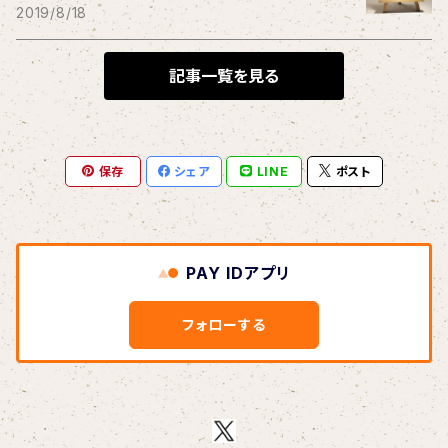
THE BLACK SHANSONS
2019/8/18
BLONDnewHALF
記事一覧を見る
Blondy
保存
シェア
LINE
ポスト
BOAR HUNTER
bud&harbor
PAY IDアプリ
Bulbs Of Passion
フォローする
B玉
Calme Adiction