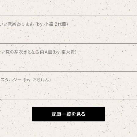
音楽あります。(by 小福 2代目)
才覚の芽吹きとなる両Ａ面(by 峯大貴)
タルジー (by おちけん)
記事一覧を見る