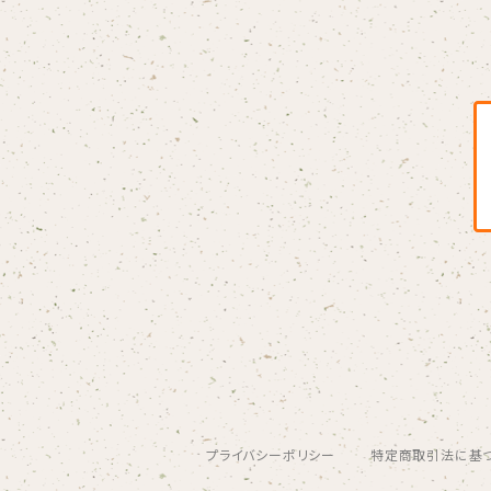
Blondy
BOAR HUNTER
bud&harbor
Bulbs Of Passion
B玉
Calme Adiction
CANDY
プライバシーポリシー
特定商取引法に基