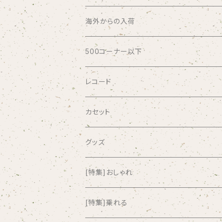
ABSOLUTE LOSERS
海外からの入荷
AFRICA
500コーナー以下
AGU
レコード
AIRCRAFT
カセット
airlie
グッズ
AKUTAGAWA FANCLUB
[特集]おしゃれ
ALKASILKA
[特集]乗れる