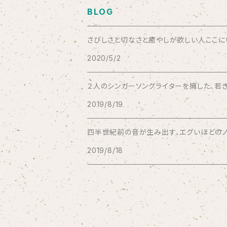
BLOG
Bad Operation
さびしさと切なさと癒やしが欲しい人ここにいい
2020/5/2
Bagus!
２人のシンガーソングライターを擁した、若き
BBBBBBB
2019/8/19
The BEG
四半世紀前の音が生み出す、エグいほどのノス
2019/8/18
The Beths
THE BLACK SHANSONS
BLONDnewHALF