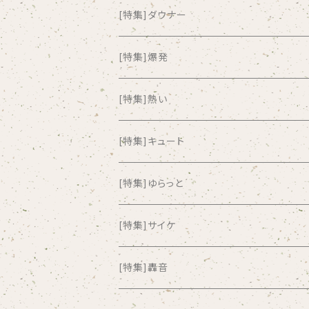
all about paradise
[特集]ダウナー
ALL ITEM 10 TIMES
[特集]爆発
Amia Calva
[特集]熱い
Amsterdamned
[特集]キュート
ANYO
[特集]ゆらっと
And Summer Club
[特集]サイケ
anticlockwise
[特集]轟音
Aysula