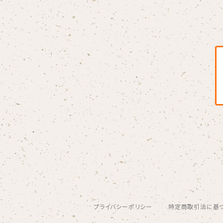
Blondy
BOAR HUNTER
bud&harbor
Bulbs Of Passion
B玉
Calme Adiction
CANDY
プライバシーポリシー
特定商取引法に基