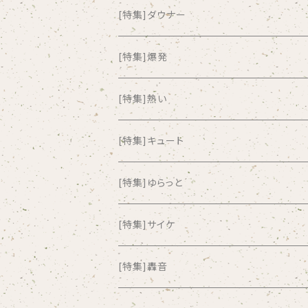
all about paradise
[特集]ダウナー
ALL ITEM 10 TIMES
[特集]爆発
Amia Calva
[特集]熱い
Amsterdamned
[特集]キュート
ANYO
[特集]ゆらっと
And Summer Club
[特集]サイケ
anticlockwise
[特集]轟音
Aysula