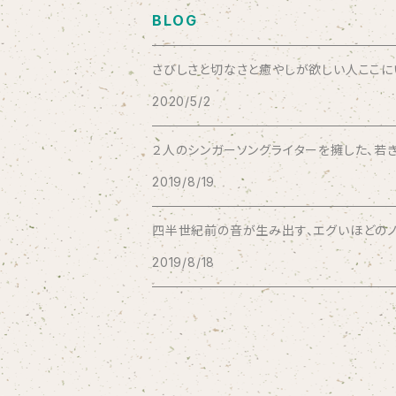
BLOG
Bad Operation
さびしさと切なさと癒やしが欲しい人ここにいい
2020/5/2
Bagus!
２人のシンガーソングライターを擁した、若き
BBBBBBB
2019/8/19
The BEG
四半世紀前の音が生み出す、エグいほどのノス
2019/8/18
The Beths
THE BLACK SHANSONS
BLONDnewHALF