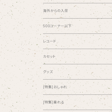
ABSOLUTE LOSERS
海外からの入荷
AFRICA
500コーナー以下
AGU
レコード
AIRCRAFT
カセット
airlie
グッズ
AKUTAGAWA FANCLUB
[特集]おしゃれ
ALKASILKA
[特集]乗れる