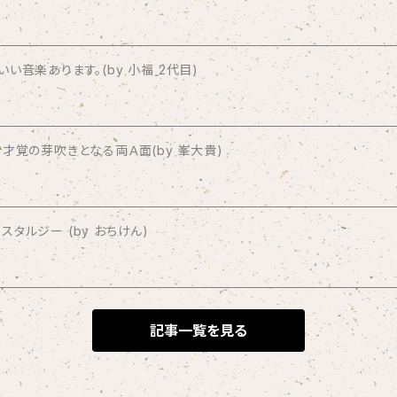
音楽あります。(by 小福 2代目)
才覚の芽吹きとなる両Ａ面(by 峯大貴)
タルジー (by おちけん)
記事一覧を見る