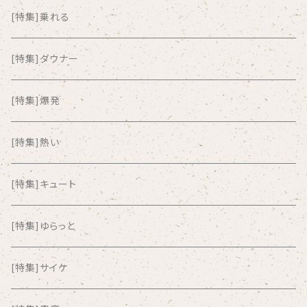
ALKASILKA
[特集]乗れる
all about paradise
[特集]ダウナー
ALL ITEM 10 TIMES
[特集]爆発
Amia Calva
[特集]熱い
Amsterdamned
[特集]キュート
ANYO
[特集]ゆらっと
And Summer Club
[特集]サイケ