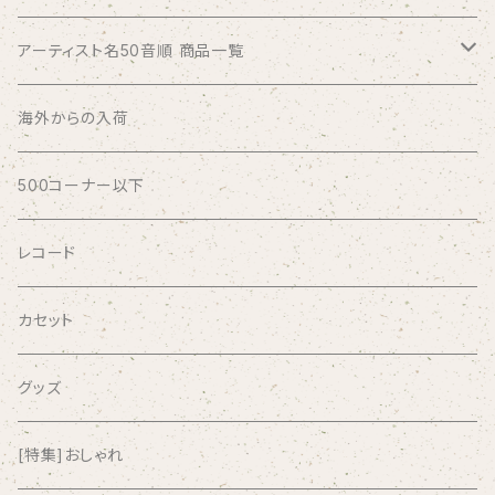
アーティスト名50音順 商品一覧
ABSOLUTE LOSERS
海外からの入荷
AFRICA
500コーナー以下
AGU
レコード
AIRCRAFT
カセット
airlie
グッズ
AKUTAGAWA FANCLUB
[特集]おしゃれ