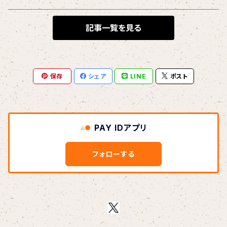
BLONDnewHALF
記事一覧を見る
Blondy
保存
シェア
LINE
ポスト
BOAR HUNTER
bud&harbor
PAY IDアプリ
Bulbs Of Passion
フォローする
B玉
Calme Adiction