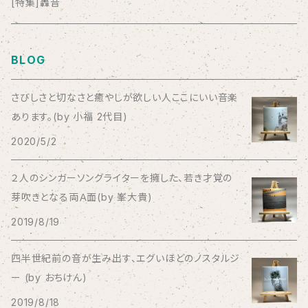
anticlockwise
[特集]轟音
Aysula
BLOG
Bad Operation
さびしさと切なさと癒やしが欲しい人ここにいい音楽
あります。(by 小福 2代目)
Bagus!
2020/5/2
BBBBBBB
２人のシンガーソングライターを擁した、若き才覚の
芽吹きとなる両Ａ面(by 峯大貴)
The BEG
2019/8/19
The Beths
四半世紀前の音が生み出す、エグいほどのノスタルジ
ー (by おちけん)
THE BLACK SHANSONS
2019/8/18