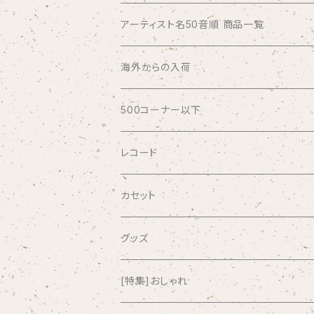
アーティスト名50音順 商品一覧
ABSOLUTE LOSERS
海外からの入荷
AFRICA
500コーナー以下
AGU
レコード
AIRCRAFT
カセット
airlie
グッズ
AKUTAGAWA FANCLUB
[特集]おしゃれ