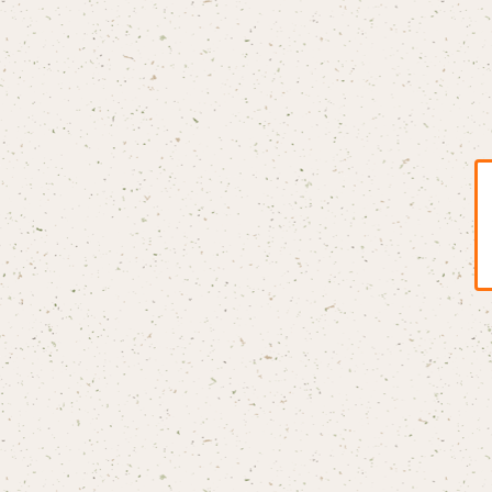
BLONDnewHALF
Blondy
BOAR HUNTER
bud&harbor
Bulbs Of Passion
B玉
Calme Adiction