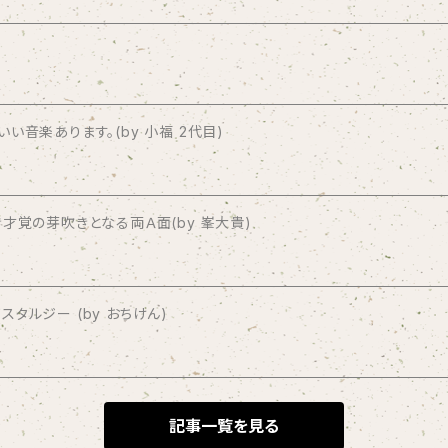
音楽あります。(by 小福 2代目)
才覚の芽吹きとなる両Ａ面(by 峯大貴)
タルジー (by おちけん)
記事一覧を見る