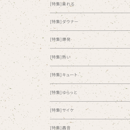
ALKASILKA
[特集]乗れる
all about paradise
[特集]ダウナー
ALL ITEM 10 TIMES
[特集]爆発
Amia Calva
[特集]熱い
Amsterdamned
[特集]キュート
ANYO
[特集]ゆらっと
And Summer Club
[特集]サイケ
anticlockwise
[特集]轟音