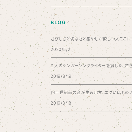
Aysula
BLOG
Bad Operation
さびしさと切なさと癒やしが欲しい人ここにいい
2020/5/2
Bagus!
２人のシンガーソングライターを擁した、若き
BBBBBBB
2019/8/19
The BEG
四半世紀前の音が生み出す、エグいほどのノス
2019/8/18
The Beths
THE BLACK SHANSONS