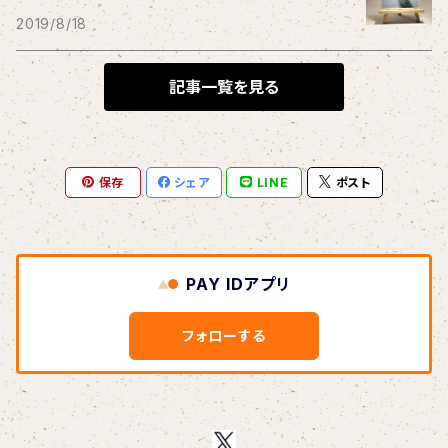
THE BLACK SHANSONS
2019/8/18
BLONDnewHALF
記事一覧を見る
Blondy
保存
シェア
LINE
ポスト
BOAR HUNTER
bud&harbor
PAY IDアプリ
Bulbs Of Passion
フォローする
B玉
Calme Adiction