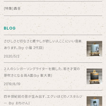
anticlockwise
[特集]轟音
Aysula
BLOG
Bad Operation
さびしさと切なさと癒やしが欲しい人ここにいい音楽
あります。(by 小福 2代目)
Bagus!
2020/5/2
BBBBBBB
２人のシンガーソングライターを擁した、若き才覚の
芽吹きとなる両Ａ面(by 峯大貴)
The BEG
2019/8/19
The Beths
四半世紀前の音が生み出す、エグいほどのノスタルジ
ー (by おちけん)