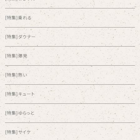
ALKASILKA
[特集]乗れる
all about paradise
[特集]ダウナー
ALL ITEM 10 TIMES
[特集]爆発
Amia Calva
[特集]熱い
Amsterdamned
[特集]キュート
ANYO
[特集]ゆらっと
And Summer Club
[特集]サイケ