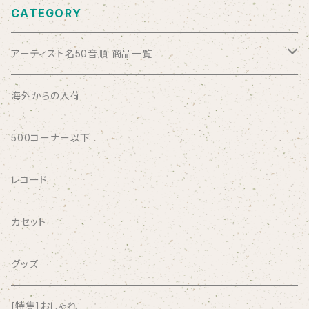
CATEGORY
アーティスト名50音順 商品一覧
ABSOLUTE LOSERS
海外からの入荷
AFRICA
500コーナー以下
AGU
レコード
AIRCRAFT
カセット
airlie
グッズ
AKUTAGAWA FANCLUB
[特集]おしゃれ