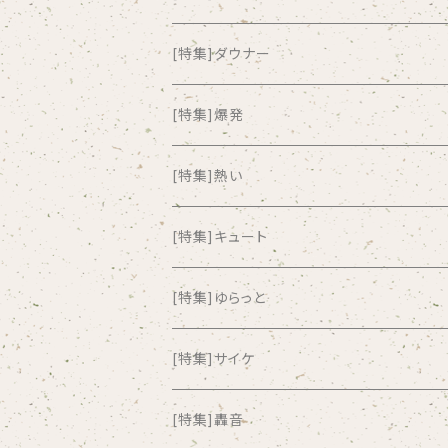
all about paradise
[特集]ダウナー
ALL ITEM 10 TIMES
[特集]爆発
Amia Calva
[特集]熱い
Amsterdamned
[特集]キュート
ANYO
[特集]ゆらっと
And Summer Club
[特集]サイケ
anticlockwise
[特集]轟音