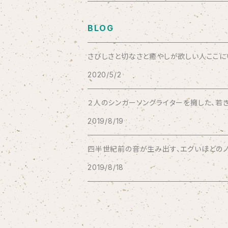
Aysula
BLOG
Bad Operation
さびしさと切なさと癒やしが欲しい人ここにいい
2020/5/2
Bagus!
２人のシンガーソングライターを擁した、若き
BBBBBBB
2019/8/19
The BEG
四半世紀前の音が生み出す、エグいほどのノス
2019/8/18
The Beths
THE BLACK SHANSONS