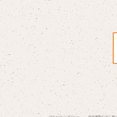
BLONDnewHALF
Blondy
BOAR HUNTER
bud&harbor
Bulbs Of Passion
B玉
Calme Adiction
CANDY
プライバシーポリシー
特定商取引法に基