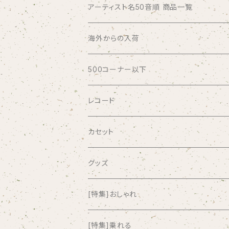
アーティスト名50音順 商品一覧
ABSOLUTE LOSERS
海外からの入荷
AFRICA
500コーナー以下
AGU
レコード
AIRCRAFT
カセット
airlie
グッズ
AKUTAGAWA FANCLUB
[特集]おしゃれ
ALKASILKA
[特集]乗れる