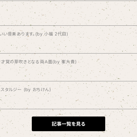
音楽あります。(by 小福 2代目)
才覚の芽吹きとなる両Ａ面(by 峯大貴)
タルジー (by おちけん)
記事一覧を見る