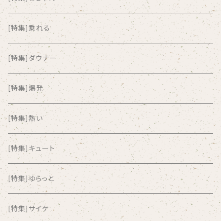
ALKASILKA
[特集]乗れる
all about paradise
[特集]ダウナー
ALL ITEM 10 TIMES
[特集]爆発
Amia Calva
[特集]熱い
Amsterdamned
[特集]キュート
ANYO
[特集]ゆらっと
And Summer Club
[特集]サイケ