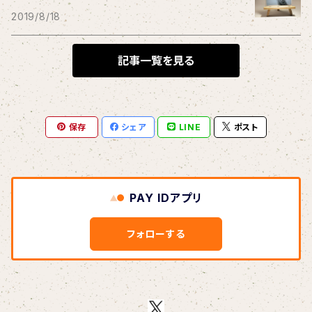
THE BLACK SHANSONS
2019/8/18
BLONDnewHALF
記事一覧を見る
Blondy
保存
シェア
LINE
ポスト
BOAR HUNTER
bud&harbor
PAY IDアプリ
Bulbs Of Passion
フォローする
B玉
Calme Adiction