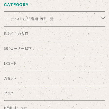
CATEGORY
アーティスト名50音順 商品一覧
ABSOLUTE LOSERS
海外からの入荷
AFRICA
500コーナー以下
AGU
レコード
AIRCRAFT
カセット
airlie
グッズ
AKUTAGAWA FANCLUB
[特集]おしゃれ