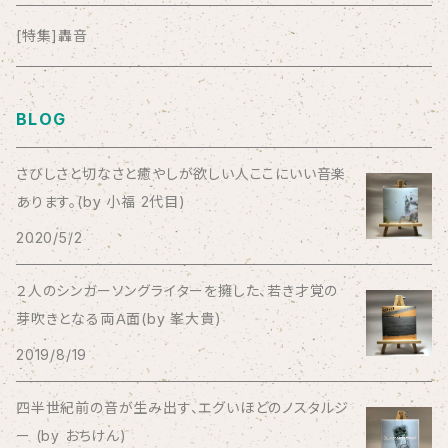
anticlockwise
[特集]轟音
Aysula
BLOG
Bad Operation
さびしさと切なさと癒やしが欲しい人ここにいい音楽
あります。(by 小福 2代目)
Bagus!
2020/5/2
BBBBBBB
２人のシンガーソングライターを擁した、若き才覚の
芽吹きとなる両Ａ面(by 峯大貴)
The BEG
2019/8/19
The Beths
四半世紀前の音が生み出す、エグいほどのノスタルジ
ー (by おちけん)