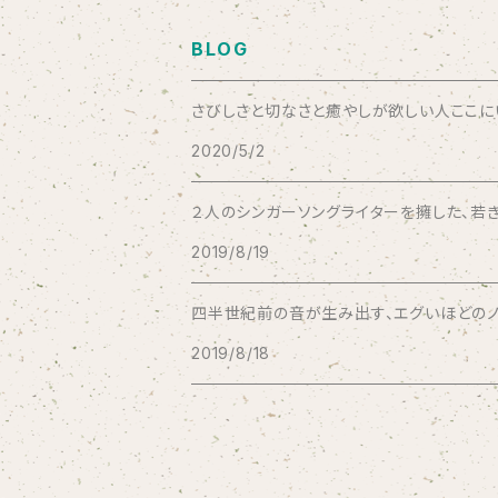
Aysula
BLOG
Bad Operation
さびしさと切なさと癒やしが欲しい人ここにいい
2020/5/2
Bagus!
２人のシンガーソングライターを擁した、若き
BBBBBBB
2019/8/19
The BEG
四半世紀前の音が生み出す、エグいほどのノス
2019/8/18
The Beths
THE BLACK SHANSONS
BLONDnewHALF