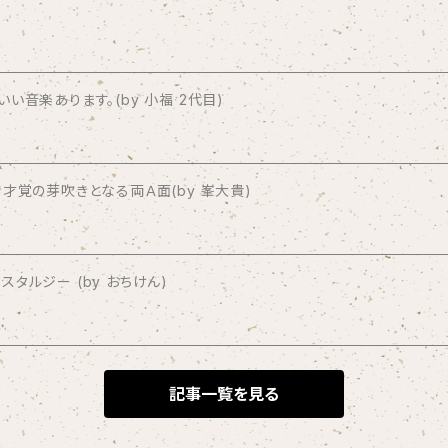
音楽あります。(by 小福 2代目)
才覚の芽吹きとなる両Ａ面(by 峯大貴)
タルジー (by おちけん)
記事一覧を見る