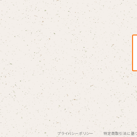
Blondy
BOAR HUNTER
bud&harbor
Bulbs Of Passion
B玉
Calme Adiction
CANDY
プライバシーポリシー
特定商取引法に基