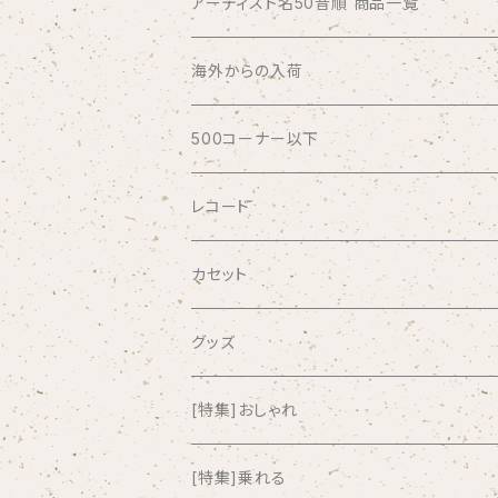
アーティスト名50音順 商品一覧
ABSOLUTE LOSERS
海外からの入荷
AFRICA
500コーナー以下
AGU
レコード
AIRCRAFT
カセット
airlie
グッズ
AKUTAGAWA FANCLUB
[特集]おしゃれ
ALKASILKA
[特集]乗れる