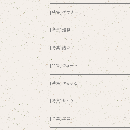
all about paradise
[特集]ダウナー
ALL ITEM 10 TIMES
[特集]爆発
Amia Calva
[特集]熱い
Amsterdamned
[特集]キュート
ANYO
[特集]ゆらっと
And Summer Club
[特集]サイケ
anticlockwise
[特集]轟音