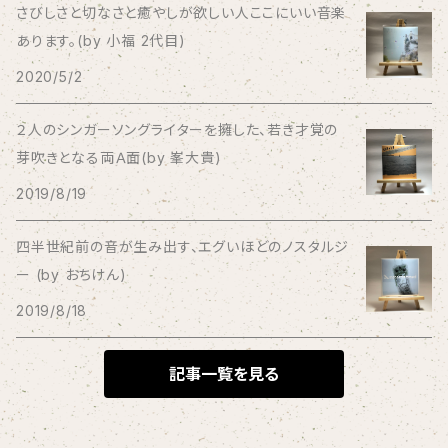
さびしさと切なさと癒やしが欲しい人ここにいい音楽
あります。(by 小福 2代目)
Bagus!
2020/5/2
BBBBBBB
２人のシンガーソングライターを擁した、若き才覚の
芽吹きとなる両Ａ面(by 峯大貴)
The BEG
2019/8/19
The Beths
四半世紀前の音が生み出す、エグいほどのノスタルジ
ー (by おちけん)
THE BLACK SHANSONS
2019/8/18
BLONDnewHALF
記事一覧を見る
Blondy