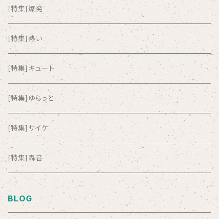
ALL ITEM 10 TIMES
[特集]爆発
Amia Calva
[特集]熱い
Amsterdamned
[特集]キュート
ANYO
[特集]ゆらっと
And Summer Club
[特集]サイケ
anticlockwise
[特集]轟音
Aysula
BLOG
Bad Operation