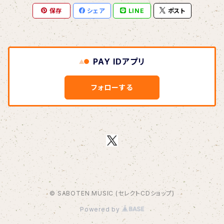
保存
シェア
LINE
ポスト
BOAR HUNTER
bud&harbor
PAY IDアプリ
Bulbs Of Passion
フォローする
B玉
Calme Adiction
CANDY
© SABOTEN MUSIC (セレクトCDショップ)
CHIKIMARCH
Powered by