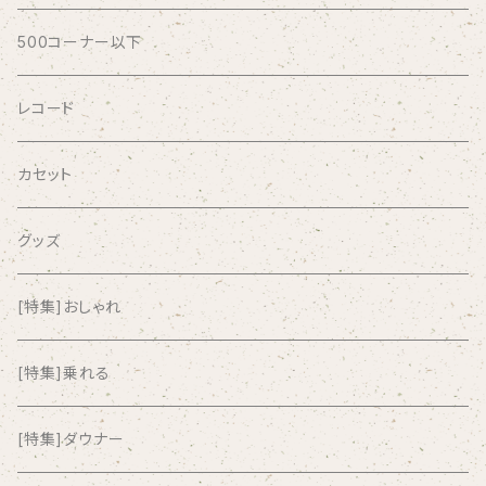
AFRICA
500コーナー以下
AGU
レコード
AIRCRAFT
カセット
airlie
グッズ
AKUTAGAWA FANCLUB
[特集]おしゃれ
ALKASILKA
[特集]乗れる
all about paradise
[特集]ダウナー