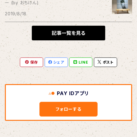
ー (by おちけん)
THE BLACK SHANSONS
2019/8/18
BLONDnewHALF
記事一覧を見る
Blondy
保存
シェア
LINE
ポスト
BOAR HUNTER
bud&harbor
PAY IDアプリ
Bulbs Of Passion
フォローする
B玉