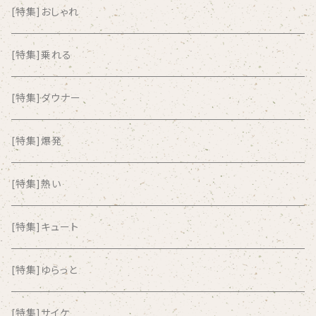
AKUTAGAWA FANCLUB
[特集]おしゃれ
ALKASILKA
[特集]乗れる
all about paradise
[特集]ダウナー
ALL ITEM 10 TIMES
[特集]爆発
Amia Calva
[特集]熱い
Amsterdamned
[特集]キュート
ANYO
[特集]ゆらっと
And Summer Club
[特集]サイケ