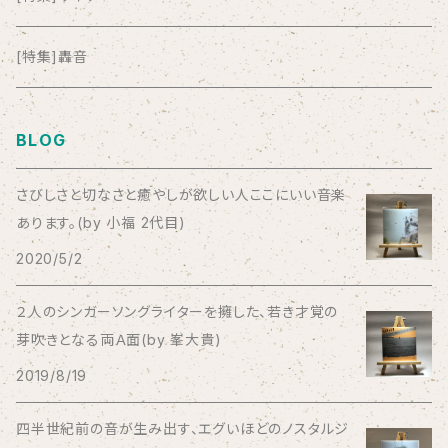
anticlockwise
[特集]轟音
Aysula
BLOG
Bad Operation
さびしさと切なさと癒やしが欲しい人ここにいい音楽
あります。(by 小福 2代目)
Bagus!
2020/5/2
BBBBBBB
２人のシンガーソングライターを擁した、若き才覚の
芽吹きとなる両Ａ面(by 峯大貴)
The BEG
2019/8/19
The Beths
四半世紀前の音が生み出す、エグいほどのノスタルジ