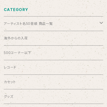
CATEGORY
アーティスト名50音順 商品一覧
ABSOLUTE LOSERS
海外からの入荷
AFRICA
500コーナー以下
AGU
レコード
AIRCRAFT
カセット
airlie
グッズ