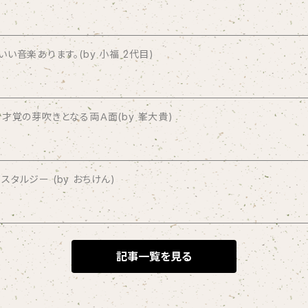
音楽あります。(by 小福 2代目)
才覚の芽吹きとなる両Ａ面(by 峯大貴)
タルジー (by おちけん)
記事一覧を見る