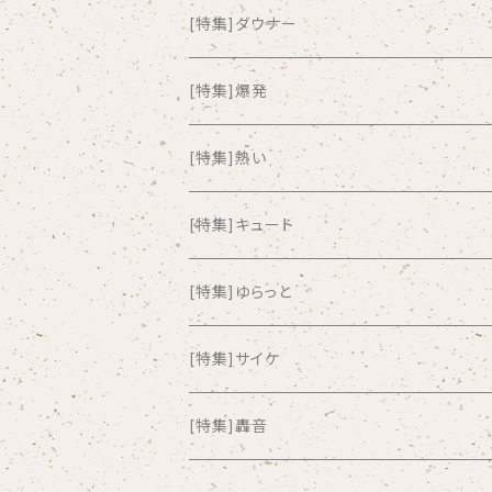
all about paradise
[特集]ダウナー
ALL ITEM 10 TIMES
[特集]爆発
Amia Calva
[特集]熱い
Amsterdamned
[特集]キュート
ANYO
[特集]ゆらっと
And Summer Club
[特集]サイケ
anticlockwise
[特集]轟音
Aysula