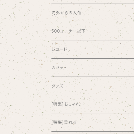
ABSOLUTE LOSERS
海外からの入荷
AFRICA
500コーナー以下
AGU
レコード
AIRCRAFT
カセット
airlie
グッズ
AKUTAGAWA FANCLUB
[特集]おしゃれ
ALKASILKA
[特集]乗れる