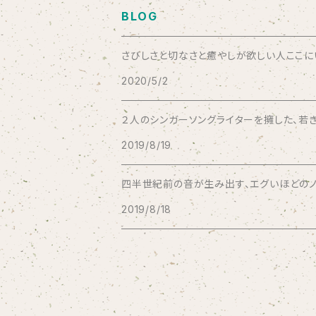
BLOG
Bad Operation
さびしさと切なさと癒やしが欲しい人ここにいい
2020/5/2
Bagus!
２人のシンガーソングライターを擁した、若き
BBBBBBB
2019/8/19
The BEG
四半世紀前の音が生み出す、エグいほどのノス
2019/8/18
The Beths
THE BLACK SHANSONS
BLONDnewHALF