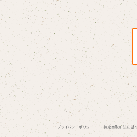
Blondy
BOAR HUNTER
bud&harbor
Bulbs Of Passion
B玉
Calme Adiction
CANDY
プライバシーポリシー
特定商取引法に基