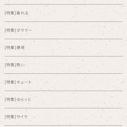
ALKASILKA
[特集]乗れる
all about paradise
[特集]ダウナー
ALL ITEM 10 TIMES
[特集]爆発
Amia Calva
[特集]熱い
Amsterdamned
[特集]キュート
ANYO
[特集]ゆらっと
And Summer Club
[特集]サイケ