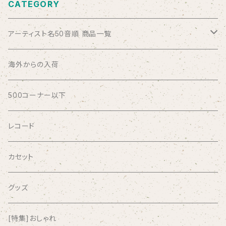
CATEGORY
アーティスト名50音順 商品一覧
ABSOLUTE LOSERS
海外からの入荷
AFRICA
500コーナー以下
AGU
レコード
AIRCRAFT
カセット
airlie
グッズ
AKUTAGAWA FANCLUB
[特集]おしゃれ