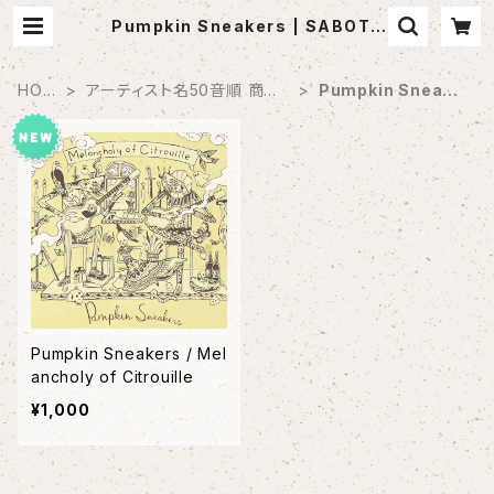
Pumpkin Sneakers | SABOTE
N MUSIC (セレクトCDショップ)
HOM
アーティスト名50音順 商品
Pumpkin Sneake
E
一覧
rs
Pumpkin Sneakers / Mel
ancholy of Citrouille
¥1,000