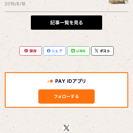
THE BLACK SHANSONS
2019/8/18
BLONDnewHALF
記事一覧を見る
Blondy
保存
シェア
LINE
ポスト
BOAR HUNTER
bud&harbor
PAY IDアプリ
Bulbs Of Passion
フォローする
B玉
Calme Adiction