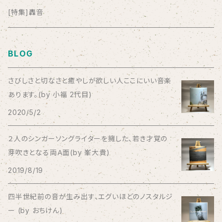
anticlockwise
[特集]轟音
Aysula
BLOG
Bad Operation
さびしさと切なさと癒やしが欲しい人ここにいい音楽
あります。(by 小福 2代目)
Bagus!
2020/5/2
BBBBBBB
２人のシンガーソングライターを擁した、若き才覚の
芽吹きとなる両Ａ面(by 峯大貴)
The BEG
2019/8/19
The Beths
四半世紀前の音が生み出す、エグいほどのノスタルジ
ー (by おちけん)