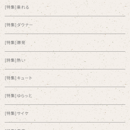
ALKASILKA
[特集]乗れる
all about paradise
[特集]ダウナー
ALL ITEM 10 TIMES
[特集]爆発
Amia Calva
[特集]熱い
Amsterdamned
[特集]キュート
ANYO
[特集]ゆらっと
And Summer Club
[特集]サイケ