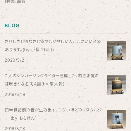
anticlockwise
[特集]轟音
Aysula
BLOG
Bad Operation
さびしさと切なさと癒やしが欲しい人ここにいい音楽
あります。(by 小福 2代目)
Bagus!
2020/5/2
BBBBBBB
２人のシンガーソングライターを擁した、若き才覚の
芽吹きとなる両Ａ面(by 峯大貴)
The BEG
2019/8/19
The Beths
四半世紀前の音が生み出す、エグいほどのノスタルジ
ー (by おちけん)
THE BLACK SHANSONS
2019/8/18