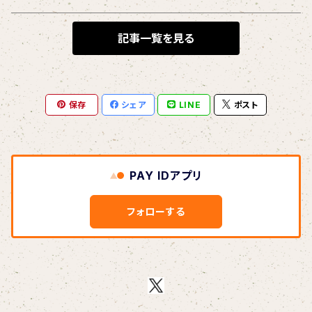
BLONDnewHALF
記事一覧を見る
Blondy
保存
シェア
LINE
ポスト
BOAR HUNTER
bud&harbor
PAY IDアプリ
Bulbs Of Passion
フォローする
B玉
Calme Adiction