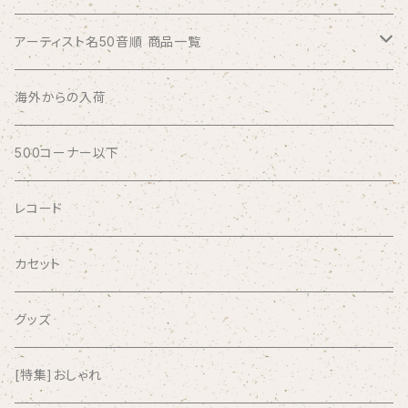
アーティスト名50音順 商品一覧
ABSOLUTE LOSERS
海外からの入荷
AFRICA
500コーナー以下
AGU
レコード
AIRCRAFT
カセット
airlie
グッズ
AKUTAGAWA FANCLUB
[特集]おしゃれ