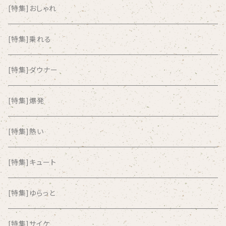
AKUTAGAWA FANCLUB
[特集]おしゃれ
ALKASILKA
[特集]乗れる
all about paradise
[特集]ダウナー
ALL ITEM 10 TIMES
[特集]爆発
Amia Calva
[特集]熱い
Amsterdamned
[特集]キュート
ANYO
[特集]ゆらっと
And Summer Club
[特集]サイケ