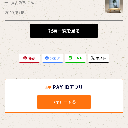
ー (by おちけん)
THE BLACK SHANSONS
2019/8/18
BLONDnewHALF
記事一覧を見る
Blondy
保存
シェア
LINE
ポスト
BOAR HUNTER
bud&harbor
PAY IDアプリ
Bulbs Of Passion
フォローする
B玉