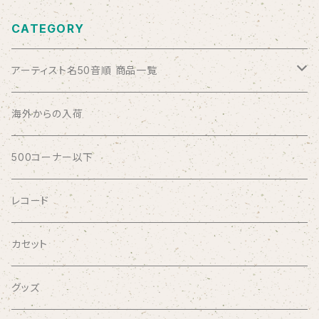
CATEGORY
アーティスト名50音順 商品一覧
ABSOLUTE LOSERS
海外からの入荷
AFRICA
500コーナー以下
AGU
レコード
AIRCRAFT
カセット
airlie
グッズ