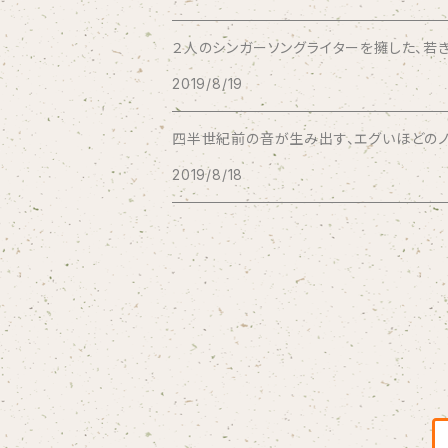
２人のシンガーソングライターを擁した、若き
BBBBBBB
2019/8/19
The BEG
四半世紀前の音が生み出す、エグいほどのノス
2019/8/18
The Beths
THE BLACK SHANSONS
BLONDnewHALF
Blondy
BOAR HUNTER