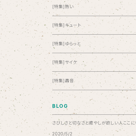
Amia Calva
[特集]熱い
Amsterdamned
[特集]キュート
ANYO
[特集]ゆらっと
And Summer Club
[特集]サイケ
anticlockwise
[特集]轟音
Aysula
BLOG
Bad Operation
さびしさと切なさと癒やしが欲しい人ここにいい
2020/5/2
Bagus!