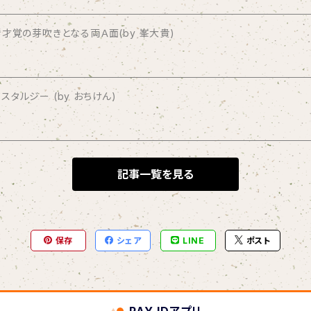
才覚の芽吹きとなる両Ａ面(by 峯大貴)
タルジー (by おちけん)
記事一覧を見る
保存
シェア
LINE
ポスト
PAY IDアプリ