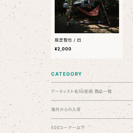
扇芝智也 / 凹
¥2,000
CATEGORY
アーティスト名50音順 商品一覧
ABSOLUTE LOSERS
海外からの入荷
AFRICA
500コーナー以下