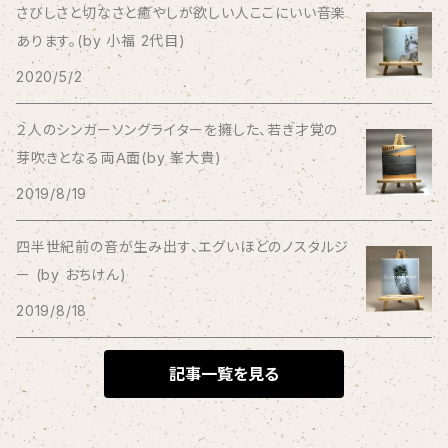
さびしさと切なさと癒やしが欲しい人ここにいい音楽
あります。(by 小福 2代目)
Bagus!
2020/5/2
BBBBBBB
２人のシンガーソングライターを擁した、若き才覚の
芽吹きとなる両Ａ面(by 峯大貴)
The BEG
2019/8/19
The Beths
四半世紀前の音が生み出す、エグいほどのノスタルジ
ー (by おちけん)
THE BLACK SHANSONS
2019/8/18
BLONDnewHALF
記事一覧を見る
Blondy