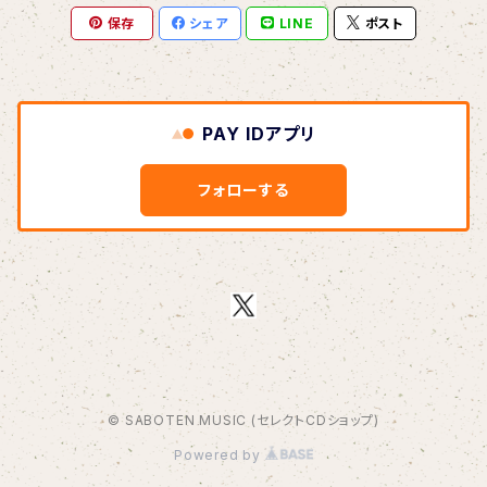
保存
シェア
LINE
ポスト
BOAR HUNTER
bud&harbor
PAY IDアプリ
Bulbs Of Passion
フォローする
B玉
Calme Adiction
CANDY
© SABOTEN MUSIC (セレクトCDショップ)
CHIKIMARCH
Powered by