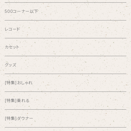
AFRICA
500コーナー以下
AGU
レコード
AIRCRAFT
カセット
airlie
グッズ
AKUTAGAWA FANCLUB
[特集]おしゃれ
ALKASILKA
[特集]乗れる
all about paradise
[特集]ダウナー