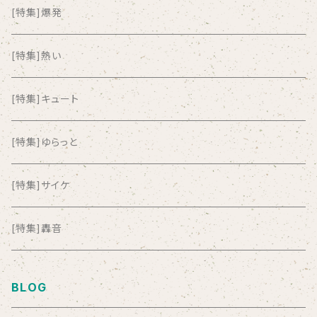
ALL ITEM 10 TIMES
[特集]爆発
Amia Calva
[特集]熱い
Amsterdamned
[特集]キュート
ANYO
[特集]ゆらっと
And Summer Club
[特集]サイケ
anticlockwise
[特集]轟音
Aysula
BLOG
Bad Operation