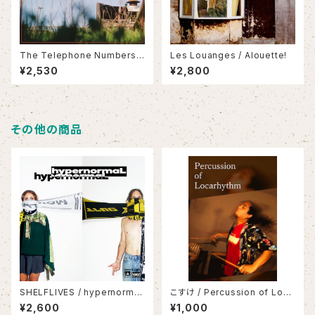
The Telephone Numbers /
Les Louanges / Alouette!
Scarecrow II
¥2,530
¥2,800
その他の商品
SHELFLIVES / hypernorma
こすけ / Percussion of Loca
L
rythm
¥2,600
¥1,000