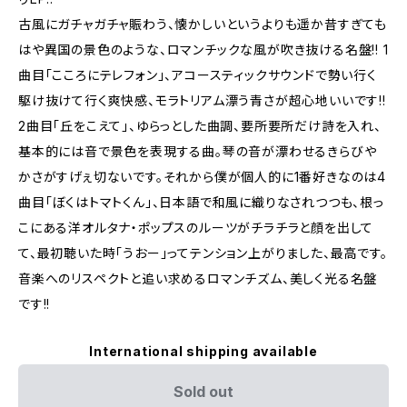
古風にガチャガチャ賑わう、懐かしいというよりも遥か昔すぎても
はや異国の景色のような、ロマンチックな風が吹き抜ける名盤!! 1
曲目「こころにテレフォン」、アコースティックサウンドで勢い行く
駆け抜けて行く爽快感、モラトリアム漂う青さが超心地いいです!!
2曲目「丘をこえて」、ゆらっとした曲調、要所要所だけ詩を入れ、
基本的には音で景色を表現する曲。琴の音が漂わせるきらびや
かさがすげぇ切ないです。それから僕が個人的に1番好きなのは4
曲目「ぼくはトマトくん」、日本語で和風に織りなされつつも、根っ
こにある洋オルタナ・ポップスのルーツがチラチラと顔を出して
て、最初聴いた時「うおー」ってテンション上がりました、最高です。
音楽へのリスペクトと追い求めるロマンチズム、美しく光る名盤
です!!
International shipping available
Sold out