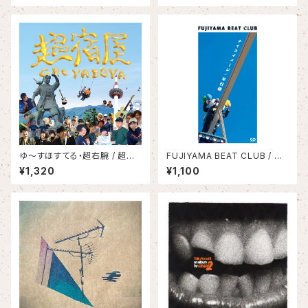
ゆ〜すほすてる・超右腕 / 超宿
FUJIYAMA BEAT CLUB / ナ
屋
イスイメージ/平行線
¥1,320
¥1,100