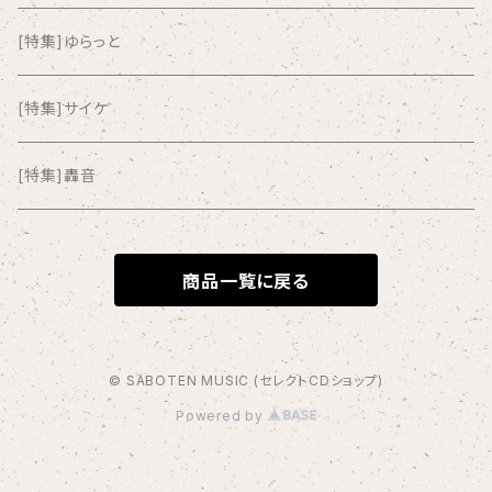
ANYO
[特集]ゆらっと
And Summer Club
[特集]サイケ
anticlockwise
[特集]轟音
Aysula
商品一覧に戻る
Bad Operation
Bagus!
© SABOTEN MUSIC (セレクトCDショップ)
Powered by
BBBBBBB