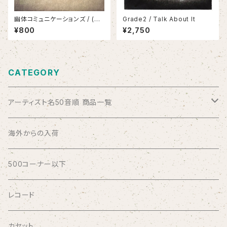
幽体コミュニケーションズ / (汽
Grade2 / Talk About It
水のコピー)
¥800
¥2,750
CATEGORY
アーティスト名50音順 商品一覧
ABSOLUTE LOSERS
海外からの入荷
AFRICA
500コーナー以下
AGU
レコード
AIRCRAFT
カセット