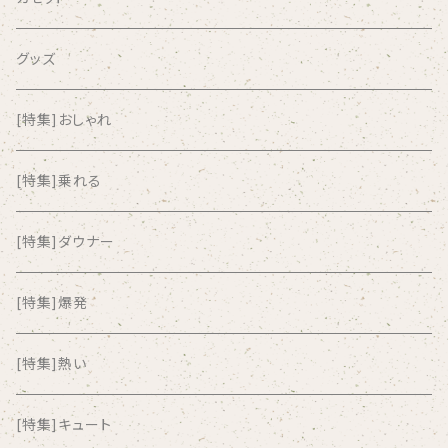
airlie
グッズ
AKUTAGAWA FANCLUB
[特集]おしゃれ
ALKASILKA
[特集]乗れる
all about paradise
[特集]ダウナー
ALL ITEM 10 TIMES
[特集]爆発
Amia Calva
[特集]熱い
Amsterdamned
[特集]キュート