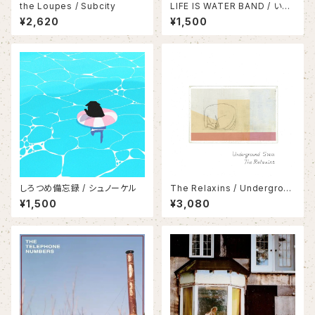
the Loupes / Subcity
LIFE IS WATER BAND / いつ
かはれたひに
¥2,620
¥1,500
しろつめ備忘録 / シュノーケル
The Relaxins / Undergroun
d Stem
¥1,500
¥3,080