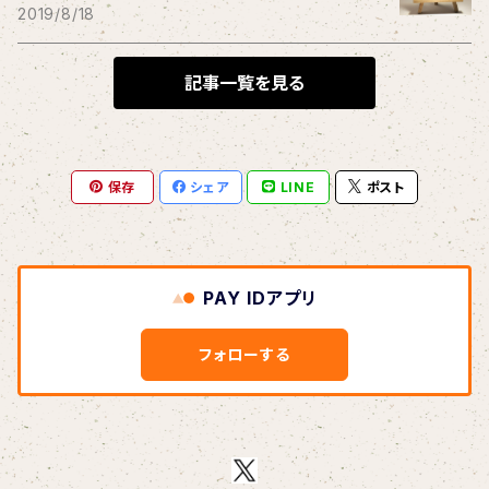
THE BLACK SHANSONS
2019/8/18
BLONDnewHALF
記事一覧を見る
Blondy
保存
シェア
LINE
ポスト
BOAR HUNTER
bud&harbor
PAY IDアプリ
Bulbs Of Passion
フォローする
B玉
Calme Adiction