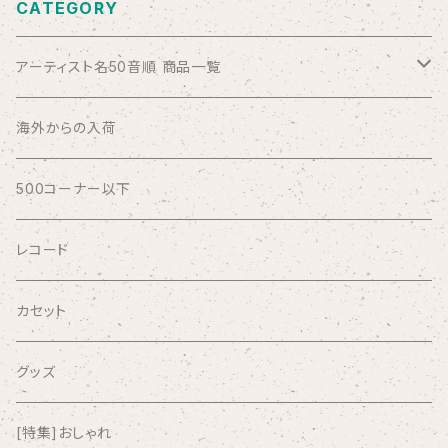
CATEGORY
アーティスト名50音順 商品一覧
ABSOLUTE LOSERS
海外からの入荷
AFRICA
500コーナー以下
AGU
レコード
AIRCRAFT
カセット
airlie
グッズ
AKUTAGAWA FANCLUB
[特集]おしゃれ