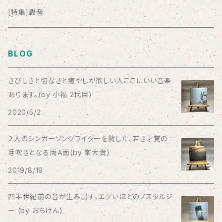
anticlockwise
[特集]轟音
Aysula
BLOG
Bad Operation
さびしさと切なさと癒やしが欲しい人ここにいい音楽
あります。(by 小福 2代目)
Bagus!
2020/5/2
BBBBBBB
２人のシンガーソングライターを擁した、若き才覚の
芽吹きとなる両Ａ面(by 峯大貴)
The BEG
2019/8/19
The Beths
四半世紀前の音が生み出す、エグいほどのノスタルジ
ー (by おちけん)