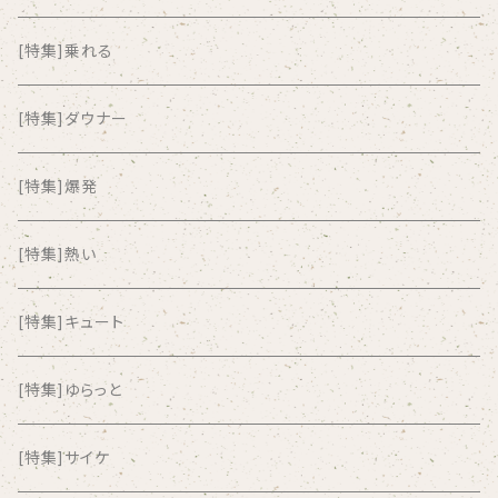
ALKASILKA
[特集]乗れる
all about paradise
[特集]ダウナー
ALL ITEM 10 TIMES
[特集]爆発
Amia Calva
[特集]熱い
Amsterdamned
[特集]キュート
ANYO
[特集]ゆらっと
And Summer Club
[特集]サイケ