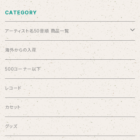
CATEGORY
アーティスト名50音順 商品一覧
ABSOLUTE LOSERS
海外からの入荷
AFRICA
500コーナー以下
AGU
レコード
AIRCRAFT
カセット
airlie
グッズ