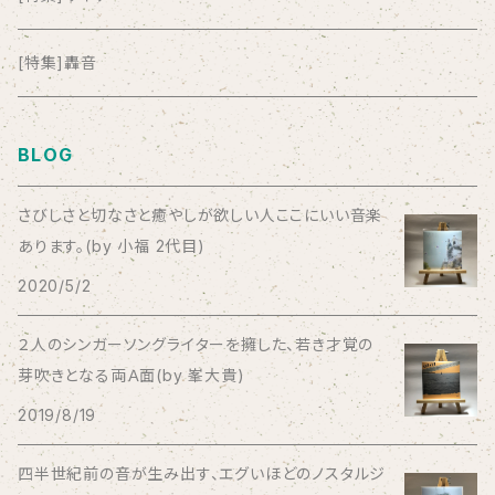
anticlockwise
[特集]轟音
Aysula
BLOG
Bad Operation
さびしさと切なさと癒やしが欲しい人ここにいい音楽
あります。(by 小福 2代目)
Bagus!
2020/5/2
BBBBBBB
２人のシンガーソングライターを擁した、若き才覚の
芽吹きとなる両Ａ面(by 峯大貴)
The BEG
2019/8/19
The Beths
四半世紀前の音が生み出す、エグいほどのノスタルジ