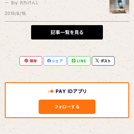
ー (by おちけん)
THE BLACK SHANSONS
2019/8/18
BLONDnewHALF
記事一覧を見る
Blondy
保存
シェア
LINE
ポスト
BOAR HUNTER
bud&harbor
PAY IDアプリ
Bulbs Of Passion
フォローする
B玉