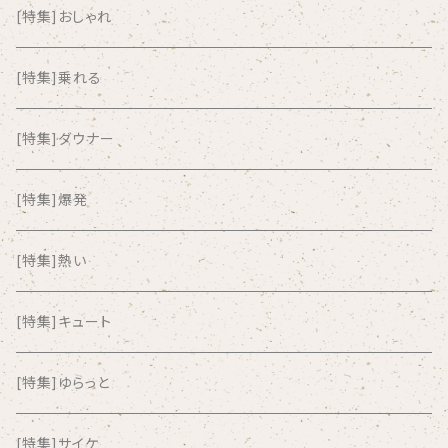
AKUTAGAWA FANCLUB
[特集]おしゃれ
ALKASILKA
[特集]乗れる
all about paradise
[特集]ダウナー
ALL ITEM 10 TIMES
[特集]爆発
Amia Calva
[特集]熱い
Amsterdamned
[特集]キュート
ANYO
[特集]ゆらっと
And Summer Club
[特集]サイケ