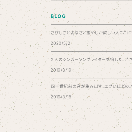
Aysula
BLOG
Bad Operation
さびしさと切なさと癒やしが欲しい人ここにいい
2020/5/2
Bagus!
２人のシンガーソングライターを擁した、若き
BBBBBBB
2019/8/19
The BEG
四半世紀前の音が生み出す、エグいほどのノス
2019/8/18
The Beths
THE BLACK SHANSONS