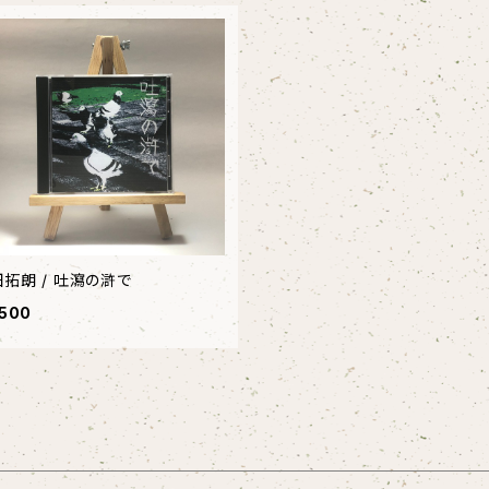
畑拓朗 / 吐瀉の滸で
500