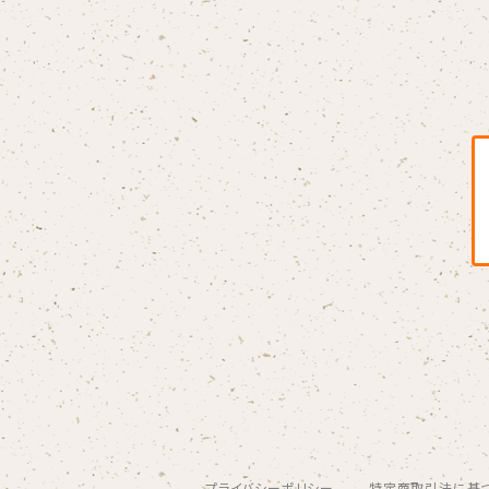
BLONDnewHALF
Blondy
BOAR HUNTER
bud&harbor
Bulbs Of Passion
B玉
Calme Adiction
CANDY
プライバシーポリシー
特定商取引法に基