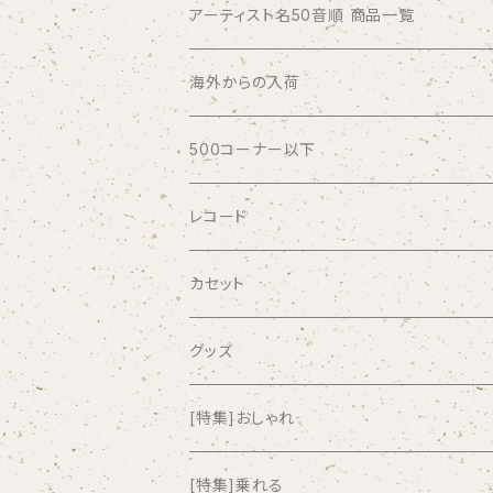
アーティスト名50音順 商品一覧
ABSOLUTE LOSERS
海外からの入荷
AFRICA
500コーナー以下
AGU
レコード
AIRCRAFT
カセット
airlie
グッズ
AKUTAGAWA FANCLUB
[特集]おしゃれ
ALKASILKA
[特集]乗れる