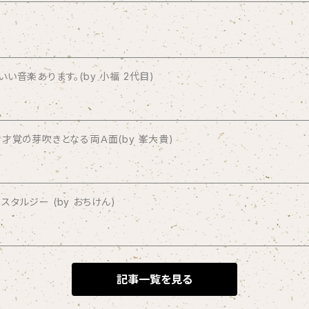
音楽あります。(by 小福 2代目)
才覚の芽吹きとなる両Ａ面(by 峯大貴)
タルジー (by おちけん)
記事一覧を見る