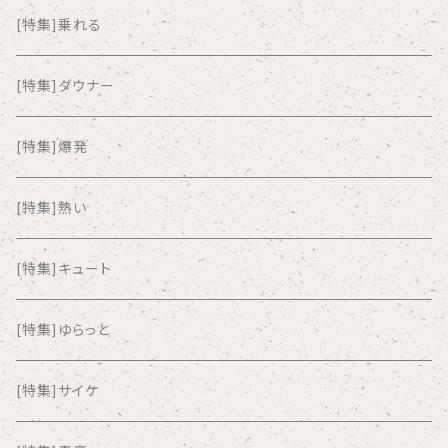
ALKASILKA
[特集]乗れる
all about paradise
[特集]ダウナー
ALL ITEM 10 TIMES
[特集]爆発
Amia Calva
[特集]熱い
Amsterdamned
[特集]キュート
ANYO
[特集]ゆらっと
And Summer Club
[特集]サイケ