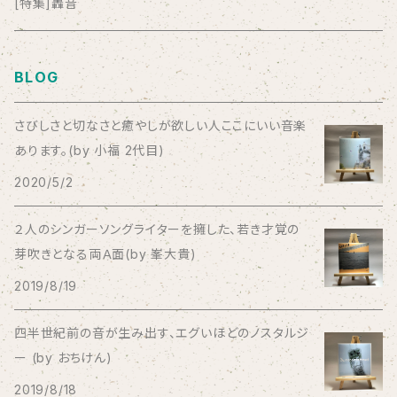
anticlockwise
[特集]轟音
Aysula
BLOG
Bad Operation
さびしさと切なさと癒やしが欲しい人ここにいい音楽
あります。(by 小福 2代目)
Bagus!
2020/5/2
BBBBBBB
２人のシンガーソングライターを擁した、若き才覚の
芽吹きとなる両Ａ面(by 峯大貴)
The BEG
2019/8/19
The Beths
四半世紀前の音が生み出す、エグいほどのノスタルジ
ー (by おちけん)
THE BLACK SHANSONS
2019/8/18