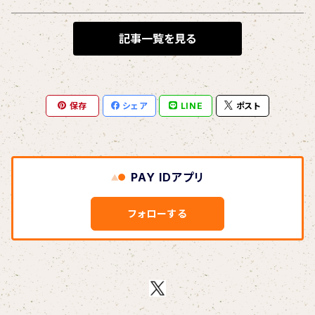
BLONDnewHALF
記事一覧を見る
Blondy
保存
シェア
LINE
ポスト
BOAR HUNTER
bud&harbor
PAY IDアプリ
Bulbs Of Passion
フォローする
B玉
Calme Adiction