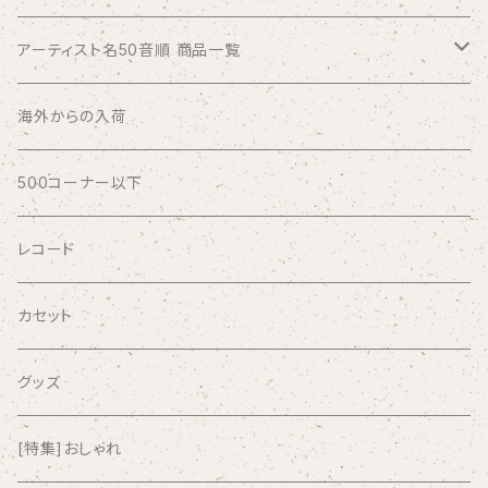
アーティスト名50音順 商品一覧
ABSOLUTE LOSERS
海外からの入荷
AFRICA
500コーナー以下
AGU
レコード
AIRCRAFT
カセット
airlie
グッズ
AKUTAGAWA FANCLUB
[特集]おしゃれ