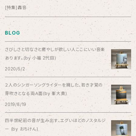
anticlockwise
[特集]轟音
Aysula
BLOG
Bad Operation
さびしさと切なさと癒やしが欲しい人ここにいい音楽
あります。(by 小福 2代目)
Bagus!
2020/5/2
BBBBBBB
２人のシンガーソングライターを擁した、若き才覚の
芽吹きとなる両Ａ面(by 峯大貴)
The BEG
2019/8/19
The Beths
四半世紀前の音が生み出す、エグいほどのノスタルジ
ー (by おちけん)