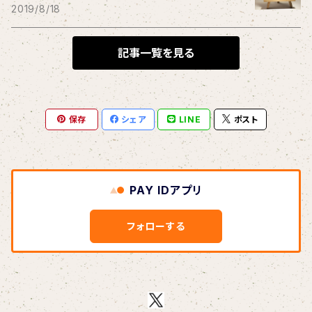
THE BLACK SHANSONS
2019/8/18
BLONDnewHALF
記事一覧を見る
Blondy
保存
シェア
LINE
ポスト
BOAR HUNTER
bud&harbor
PAY IDアプリ
Bulbs Of Passion
フォローする
B玉
Calme Adiction