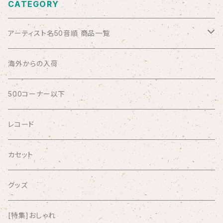
CATEGORY
アーティスト名50音順 商品一覧
ABSOLUTE LOSERS
海外からの入荷
AFRICA
500コーナー以下
AGU
レコード
AIRCRAFT
カセット
airlie
グッズ
AKUTAGAWA FANCLUB
[特集]おしゃれ