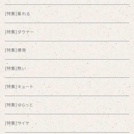
ALKASILKA
[特集]乗れる
all about paradise
[特集]ダウナー
ALL ITEM 10 TIMES
[特集]爆発
Amia Calva
[特集]熱い
Amsterdamned
[特集]キュート
ANYO
[特集]ゆらっと
And Summer Club
[特集]サイケ