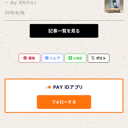
ー (by おちけん)
THE BLACK SHANSONS
2019/8/18
BLONDnewHALF
記事一覧を見る
Blondy
保存
シェア
LINE
ポスト
BOAR HUNTER
bud&harbor
PAY IDアプリ
Bulbs Of Passion
フォローする
B玉