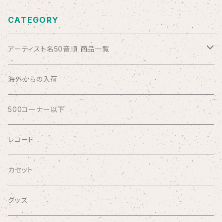
CATEGORY
アーティスト名50音順 商品一覧
ABSOLUTE LOSERS
海外からの入荷
AFRICA
500コーナー以下
AGU
レコード
AIRCRAFT
カセット
airlie
グッズ