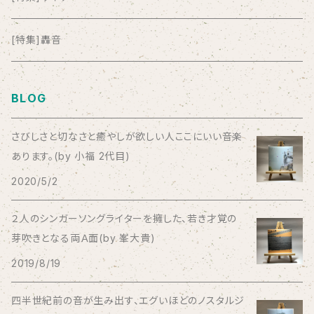
anticlockwise
[特集]轟音
Aysula
BLOG
Bad Operation
さびしさと切なさと癒やしが欲しい人ここにいい音楽
あります。(by 小福 2代目)
Bagus!
2020/5/2
BBBBBBB
２人のシンガーソングライターを擁した、若き才覚の
芽吹きとなる両Ａ面(by 峯大貴)
The BEG
2019/8/19
The Beths
四半世紀前の音が生み出す、エグいほどのノスタルジ