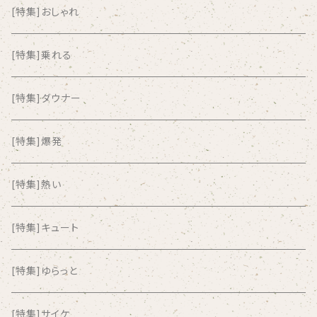
AKUTAGAWA FANCLUB
[特集]おしゃれ
ALKASILKA
[特集]乗れる
all about paradise
[特集]ダウナー
ALL ITEM 10 TIMES
[特集]爆発
Amia Calva
[特集]熱い
Amsterdamned
[特集]キュート
ANYO
[特集]ゆらっと
And Summer Club
[特集]サイケ