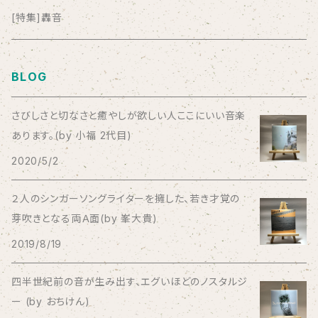
anticlockwise
[特集]轟音
Aysula
BLOG
Bad Operation
さびしさと切なさと癒やしが欲しい人ここにいい音楽
あります。(by 小福 2代目)
Bagus!
2020/5/2
BBBBBBB
２人のシンガーソングライターを擁した、若き才覚の
芽吹きとなる両Ａ面(by 峯大貴)
The BEG
2019/8/19
The Beths
四半世紀前の音が生み出す、エグいほどのノスタルジ
ー (by おちけん)