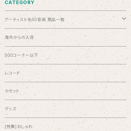
CATEGORY
アーティスト名50音順 商品一覧
ABSOLUTE LOSERS
海外からの入荷
AFRICA
500コーナー以下
AGU
レコード
AIRCRAFT
カセット
airlie
グッズ
AKUTAGAWA FANCLUB
[特集]おしゃれ