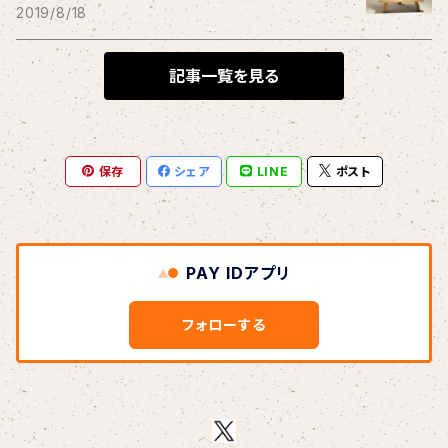
THE BLACK SHANSONS
2019/8/18
BLONDnewHALF
記事一覧を見る
Blondy
保存
シェア
LINE
ポスト
BOAR HUNTER
bud&harbor
PAY IDアプリ
Bulbs Of Passion
フォローする
B玉
Calme Adiction