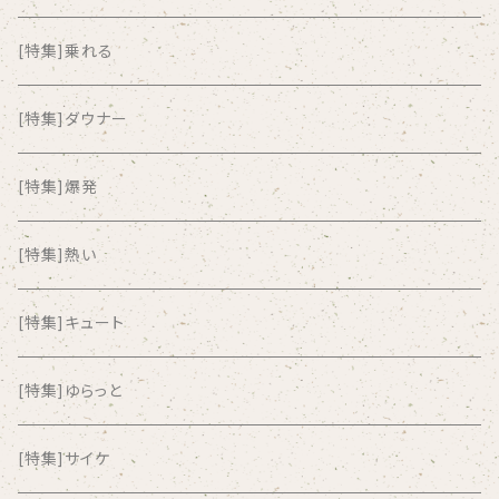
ALKASILKA
[特集]乗れる
all about paradise
[特集]ダウナー
ALL ITEM 10 TIMES
[特集]爆発
Amia Calva
[特集]熱い
Amsterdamned
[特集]キュート
ANYO
[特集]ゆらっと
And Summer Club
[特集]サイケ