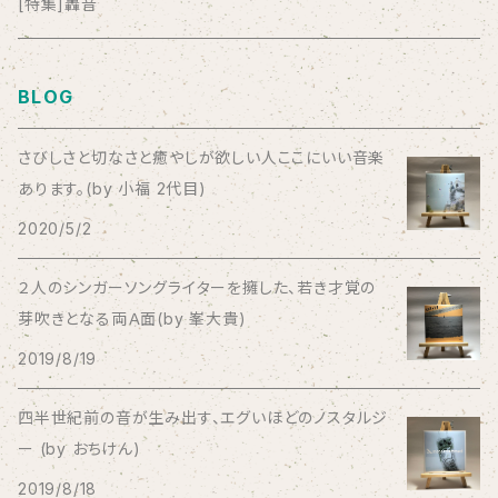
anticlockwise
[特集]轟音
Aysula
BLOG
Bad Operation
さびしさと切なさと癒やしが欲しい人ここにいい音楽
あります。(by 小福 2代目)
Bagus!
2020/5/2
BBBBBBB
２人のシンガーソングライターを擁した、若き才覚の
芽吹きとなる両Ａ面(by 峯大貴)
The BEG
2019/8/19
The Beths
四半世紀前の音が生み出す、エグいほどのノスタルジ
ー (by おちけん)
THE BLACK SHANSONS
2019/8/18