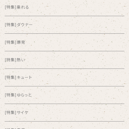
ALKASILKA
[特集]乗れる
all about paradise
[特集]ダウナー
ALL ITEM 10 TIMES
[特集]爆発
Amia Calva
[特集]熱い
Amsterdamned
[特集]キュート
ANYO
[特集]ゆらっと
And Summer Club
[特集]サイケ