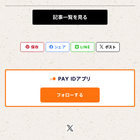
BLONDnewHALF
記事一覧を見る
Blondy
保存
シェア
LINE
ポスト
BOAR HUNTER
bud&harbor
PAY IDアプリ
Bulbs Of Passion
フォローする
B玉
Calme Adiction