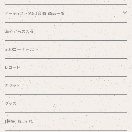
アーティスト名50音順 商品一覧
ABSOLUTE LOSERS
海外からの入荷
AFRICA
500コーナー以下
AGU
レコード
AIRCRAFT
カセット
airlie
グッズ
AKUTAGAWA FANCLUB
[特集]おしゃれ