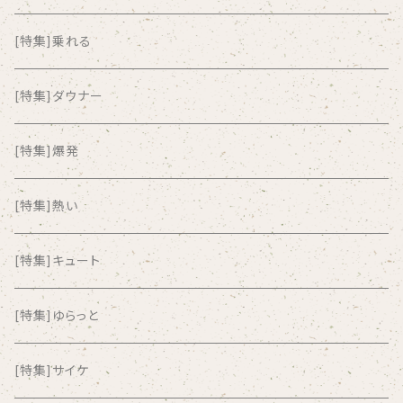
ALKASILKA
[特集]乗れる
all about paradise
[特集]ダウナー
ALL ITEM 10 TIMES
[特集]爆発
Amia Calva
[特集]熱い
Amsterdamned
[特集]キュート
ANYO
[特集]ゆらっと
And Summer Club
[特集]サイケ