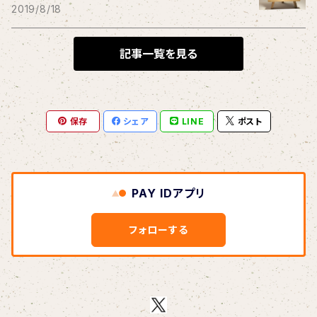
THE BLACK SHANSONS
2019/8/18
BLONDnewHALF
記事一覧を見る
Blondy
保存
シェア
LINE
ポスト
BOAR HUNTER
bud&harbor
PAY IDアプリ
Bulbs Of Passion
フォローする
B玉
Calme Adiction