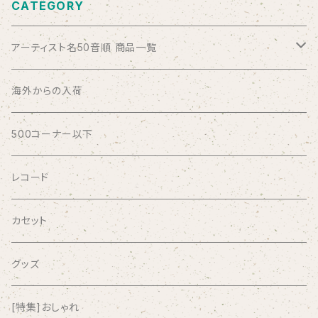
CATEGORY
アーティスト名50音順 商品一覧
ABSOLUTE LOSERS
海外からの入荷
AFRICA
500コーナー以下
AGU
レコード
AIRCRAFT
カセット
airlie
グッズ
AKUTAGAWA FANCLUB
[特集]おしゃれ