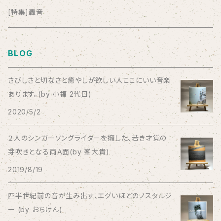
anticlockwise
[特集]轟音
Aysula
BLOG
Bad Operation
さびしさと切なさと癒やしが欲しい人ここにいい音楽
あります。(by 小福 2代目)
Bagus!
2020/5/2
BBBBBBB
２人のシンガーソングライターを擁した、若き才覚の
芽吹きとなる両Ａ面(by 峯大貴)
The BEG
2019/8/19
The Beths
四半世紀前の音が生み出す、エグいほどのノスタルジ
ー (by おちけん)