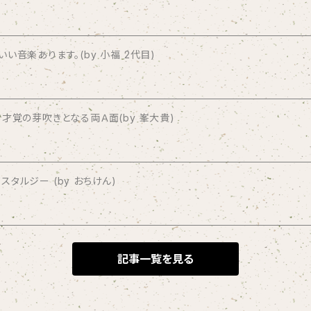
音楽あります。(by 小福 2代目)
才覚の芽吹きとなる両Ａ面(by 峯大貴)
タルジー (by おちけん)
記事一覧を見る