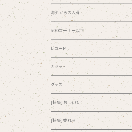
ABSOLUTE LOSERS
海外からの入荷
AFRICA
500コーナー以下
AGU
レコード
AIRCRAFT
カセット
airlie
グッズ
AKUTAGAWA FANCLUB
[特集]おしゃれ
ALKASILKA
[特集]乗れる