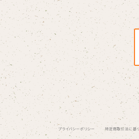
Blondy
BOAR HUNTER
bud&harbor
Bulbs Of Passion
B玉
Calme Adiction
CANDY
プライバシーポリシー
特定商取引法に基