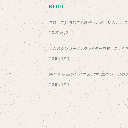
BLOG
Bad Operation
さびしさと切なさと癒やしが欲しい人ここにいい
2020/5/2
Bagus!
２人のシンガーソングライターを擁した、若き
BBBBBBB
2019/8/19
The BEG
四半世紀前の音が生み出す、エグいほどのノス
2019/8/18
The Beths
THE BLACK SHANSONS
BLONDnewHALF