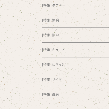
all about paradise
[特集]ダウナー
ALL ITEM 10 TIMES
[特集]爆発
Amia Calva
[特集]熱い
Amsterdamned
[特集]キュート
ANYO
[特集]ゆらっと
And Summer Club
[特集]サイケ
anticlockwise
[特集]轟音
Aysula