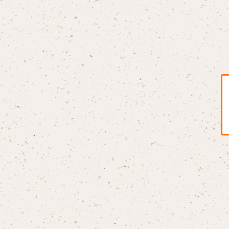
BLONDnewHALF
Blondy
BOAR HUNTER
bud&harbor
Bulbs Of Passion
B玉
Calme Adiction