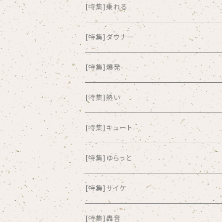
ALKASILKA
[特集]乗れる
all about paradise
[特集]ダウナー
ALL ITEM 10 TIMES
[特集]爆発
Amia Calva
[特集]熱い
Amsterdamned
[特集]キュート
ANYO
[特集]ゆらっと
And Summer Club
[特集]サイケ
anticlockwise
[特集]轟音