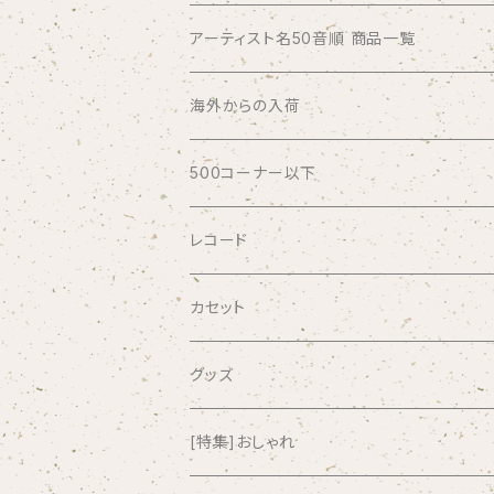
アーティスト名50音順 商品一覧
ABSOLUTE LOSERS
海外からの入荷
AFRICA
500コーナー以下
AGU
レコード
AIRCRAFT
カセット
airlie
グッズ
AKUTAGAWA FANCLUB
[特集]おしゃれ