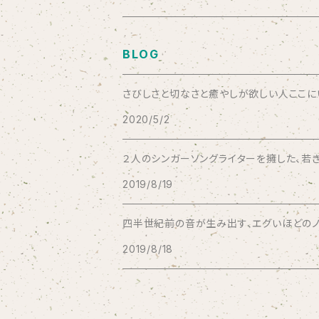
Aysula
BLOG
Bad Operation
さびしさと切なさと癒やしが欲しい人ここにいい
2020/5/2
Bagus!
２人のシンガーソングライターを擁した、若き
BBBBBBB
2019/8/19
The BEG
四半世紀前の音が生み出す、エグいほどのノス
2019/8/18
The Beths
THE BLACK SHANSONS