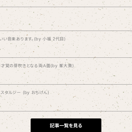
音楽あります。(by 小福 2代目)
才覚の芽吹きとなる両Ａ面(by 峯大貴)
タルジー (by おちけん)
記事一覧を見る