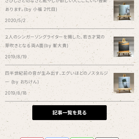
さびしさと切なさと癒やしが欲しい人ここにいい音楽
あります。(by 小福 2代目)
Bagus!
2020/5/2
BBBBBBB
２人のシンガーソングライターを擁した、若き才覚の
芽吹きとなる両Ａ面(by 峯大貴)
The BEG
2019/8/19
The Beths
四半世紀前の音が生み出す、エグいほどのノスタルジ
ー (by おちけん)
THE BLACK SHANSONS
2019/8/18
BLONDnewHALF
記事一覧を見る
Blondy