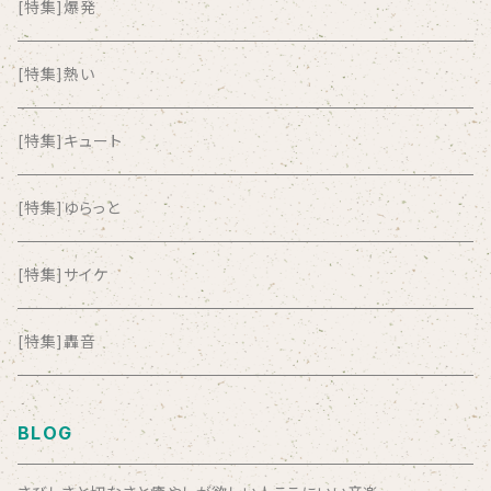
ALL ITEM 10 TIMES
[特集]爆発
Amia Calva
[特集]熱い
Amsterdamned
[特集]キュート
ANYO
[特集]ゆらっと
And Summer Club
[特集]サイケ
anticlockwise
[特集]轟音
Aysula
BLOG
Bad Operation