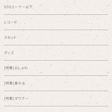
AFRICA
500コーナー以下
AGU
レコード
AIRCRAFT
カセット
airlie
グッズ
AKUTAGAWA FANCLUB
[特集]おしゃれ
ALKASILKA
[特集]乗れる
all about paradise
[特集]ダウナー