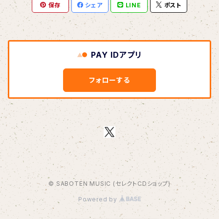
保存
シェア
LINE
ポスト
BOAR HUNTER
bud&harbor
PAY IDアプリ
Bulbs Of Passion
フォローする
B玉
Calme Adiction
CANDY
© SABOTEN MUSIC (セレクトCDショップ)
CHIKIMARCH
Powered by