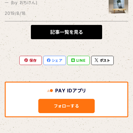
ー (by おちけん)
THE BLACK SHANSONS
2019/8/18
BLONDnewHALF
記事一覧を見る
Blondy
保存
シェア
LINE
ポスト
BOAR HUNTER
bud&harbor
PAY IDアプリ
Bulbs Of Passion
フォローする
B玉