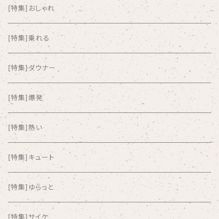
AKUTAGAWA FANCLUB
[特集]おしゃれ
ALKASILKA
[特集]乗れる
all about paradise
[特集]ダウナー
ALL ITEM 10 TIMES
[特集]爆発
Amia Calva
[特集]熱い
Amsterdamned
[特集]キュート
ANYO
[特集]ゆらっと
And Summer Club
[特集]サイケ