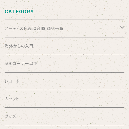
CATEGORY
アーティスト名50音順 商品一覧
ABSOLUTE LOSERS
海外からの入荷
AFRICA
500コーナー以下
AGU
レコード
AIRCRAFT
カセット
airlie
グッズ