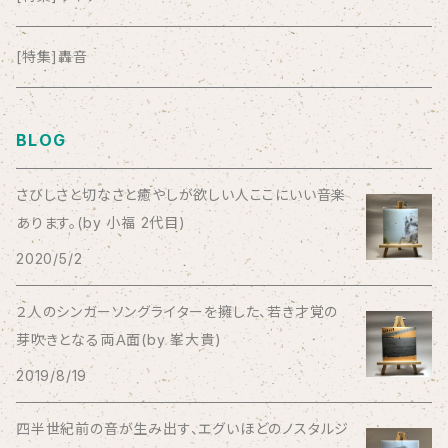
anticlockwise
[特集]轟音
Aysula
BLOG
Bad Operation
さびしさと切なさと癒やしが欲しい人ここにいい音楽
あります。(by 小福 2代目)
Bagus!
2020/5/2
BBBBBBB
２人のシンガーソングライターを擁した、若き才覚の
芽吹きとなる両Ａ面(by 峯大貴)
The BEG
2019/8/19
The Beths
四半世紀前の音が生み出す、エグいほどのノスタルジ