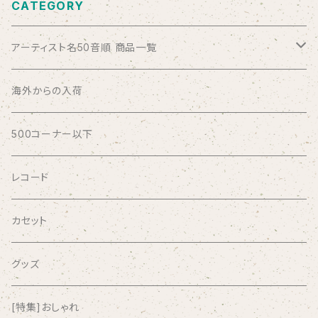
CATEGORY
アーティスト名50音順 商品一覧
ABSOLUTE LOSERS
海外からの入荷
AFRICA
500コーナー以下
AGU
レコード
AIRCRAFT
カセット
airlie
グッズ
AKUTAGAWA FANCLUB
[特集]おしゃれ