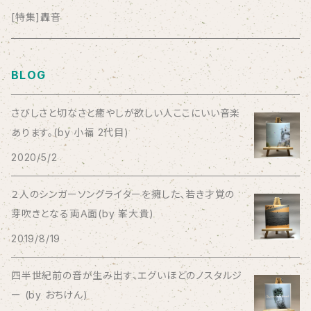
anticlockwise
[特集]轟音
Aysula
BLOG
Bad Operation
さびしさと切なさと癒やしが欲しい人ここにいい音楽
あります。(by 小福 2代目)
Bagus!
2020/5/2
BBBBBBB
２人のシンガーソングライターを擁した、若き才覚の
芽吹きとなる両Ａ面(by 峯大貴)
The BEG
2019/8/19
The Beths
四半世紀前の音が生み出す、エグいほどのノスタルジ
ー (by おちけん)