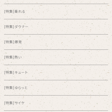
ALKASILKA
[特集]乗れる
all about paradise
[特集]ダウナー
ALL ITEM 10 TIMES
[特集]爆発
Amia Calva
[特集]熱い
Amsterdamned
[特集]キュート
ANYO
[特集]ゆらっと
And Summer Club
[特集]サイケ