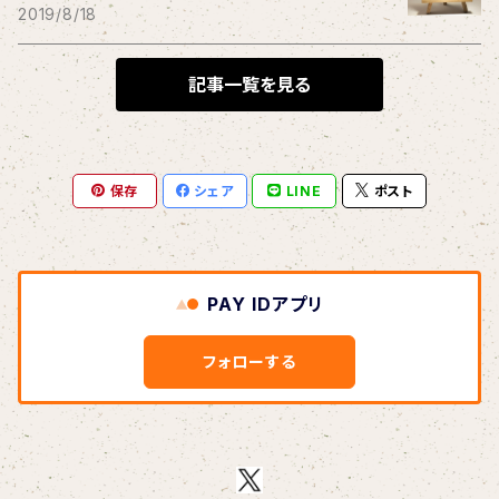
THE BLACK SHANSONS
2019/8/18
BLONDnewHALF
記事一覧を見る
Blondy
保存
シェア
LINE
ポスト
BOAR HUNTER
bud&harbor
PAY IDアプリ
Bulbs Of Passion
フォローする
B玉
Calme Adiction