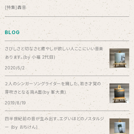
anticlockwise
[特集]轟音
Aysula
BLOG
Bad Operation
さびしさと切なさと癒やしが欲しい人ここにいい音楽
あります。(by 小福 2代目)
Bagus!
2020/5/2
BBBBBBB
２人のシンガーソングライターを擁した、若き才覚の
芽吹きとなる両Ａ面(by 峯大貴)
The BEG
2019/8/19
The Beths
四半世紀前の音が生み出す、エグいほどのノスタルジ
ー (by おちけん)