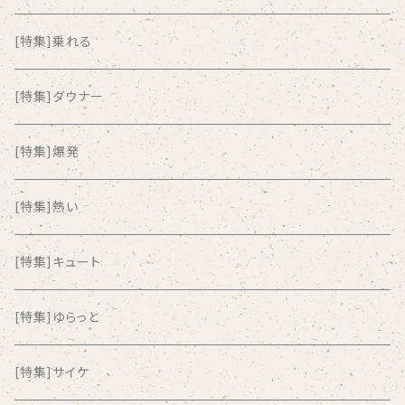
ALKASILKA
[特集]乗れる
all about paradise
[特集]ダウナー
ALL ITEM 10 TIMES
[特集]爆発
Amia Calva
[特集]熱い
Amsterdamned
[特集]キュート
ANYO
[特集]ゆらっと
And Summer Club
[特集]サイケ