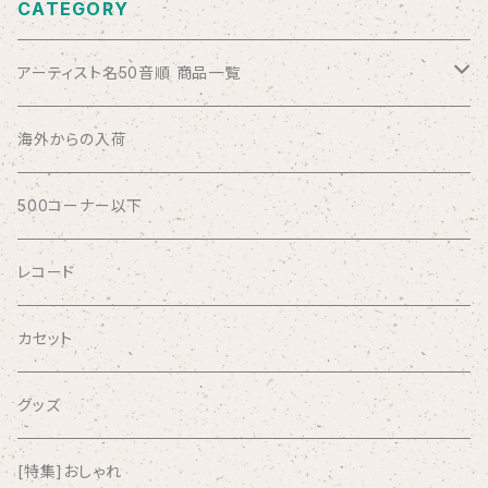
CATEGORY
アーティスト名50音順 商品一覧
ABSOLUTE LOSERS
海外からの入荷
AFRICA
500コーナー以下
AGU
レコード
AIRCRAFT
カセット
airlie
グッズ
AKUTAGAWA FANCLUB
[特集]おしゃれ