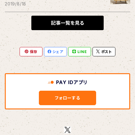
THE BLACK SHANSONS
2019/8/18
BLONDnewHALF
記事一覧を見る
Blondy
保存
シェア
LINE
ポスト
BOAR HUNTER
bud&harbor
PAY IDアプリ
Bulbs Of Passion
フォローする
B玉
Calme Adiction