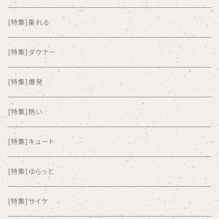
ALKASILKA
[特集]乗れる
all about paradise
[特集]ダウナー
ALL ITEM 10 TIMES
[特集]爆発
Amia Calva
[特集]熱い
Amsterdamned
[特集]キュート
ANYO
[特集]ゆらっと
And Summer Club
[特集]サイケ