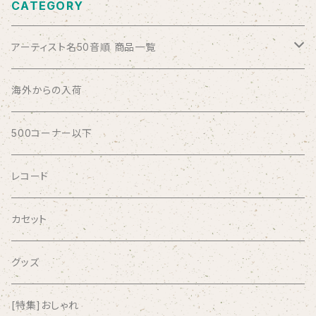
CATEGORY
アーティスト名50音順 商品一覧
ABSOLUTE LOSERS
海外からの入荷
AFRICA
500コーナー以下
AGU
レコード
AIRCRAFT
カセット
airlie
グッズ
AKUTAGAWA FANCLUB
[特集]おしゃれ