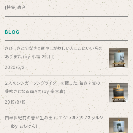
anticlockwise
[特集]轟音
Aysula
BLOG
Bad Operation
さびしさと切なさと癒やしが欲しい人ここにいい音楽
あります。(by 小福 2代目)
Bagus!
2020/5/2
BBBBBBB
２人のシンガーソングライターを擁した、若き才覚の
芽吹きとなる両Ａ面(by 峯大貴)
The BEG
2019/8/19
The Beths
四半世紀前の音が生み出す、エグいほどのノスタルジ
ー (by おちけん)