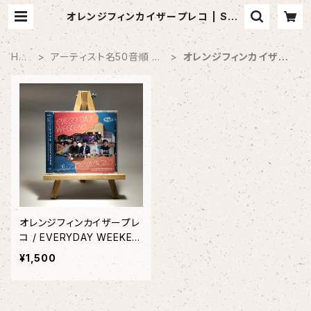
オレンジフィンカイザープレコ | SAB
OTEN MUSIC (セレクトCDショッ
プ)
HO
アーティスト名50音順 商
オレンジフィンカイザー
ME
品一覧
プレコ
オレンジフィンカイザープレ
コ / EVERYDAY WEEKEN
D
¥1,500