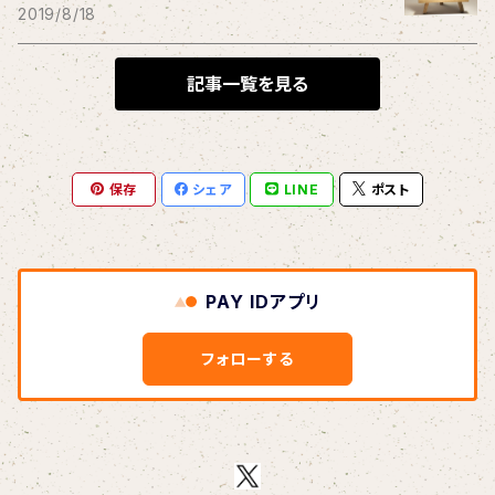
THE BLACK SHANSONS
2019/8/18
BLONDnewHALF
記事一覧を見る
Blondy
保存
シェア
LINE
ポスト
BOAR HUNTER
bud&harbor
PAY IDアプリ
Bulbs Of Passion
フォローする
B玉
Calme Adiction