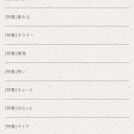
ALKASILKA
[特集]乗れる
all about paradise
[特集]ダウナー
ALL ITEM 10 TIMES
[特集]爆発
Amia Calva
[特集]熱い
Amsterdamned
[特集]キュート
ANYO
[特集]ゆらっと
And Summer Club
[特集]サイケ