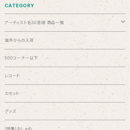
CATEGORY
アーティスト名50音順 商品一覧
ABSOLUTE LOSERS
海外からの入荷
AFRICA
500コーナー以下
AGU
レコード
AIRCRAFT
カセット
airlie
グッズ
AKUTAGAWA FANCLUB
[特集]おしゃれ