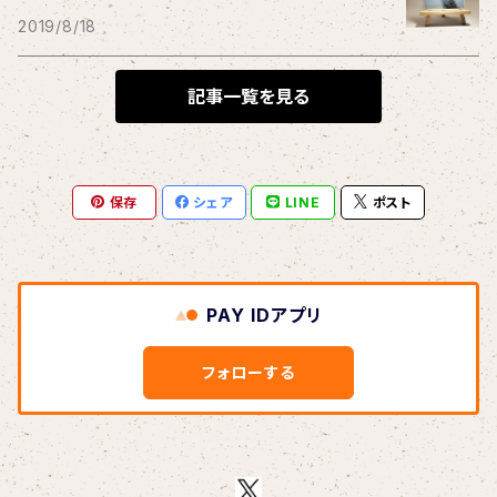
THE BLACK SHANSONS
2019/8/18
BLONDnewHALF
記事一覧を見る
Blondy
保存
シェア
LINE
ポスト
BOAR HUNTER
bud&harbor
PAY IDアプリ
Bulbs Of Passion
フォローする
B玉
Calme Adiction