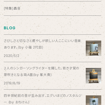
anticlockwise
[特集]轟音
Aysula
BLOG
Bad Operation
さびしさと切なさと癒やしが欲しい人ここにいい音楽
あります。(by 小福 2代目)
Bagus!
2020/5/2
BBBBBBB
２人のシンガーソングライターを擁した、若き才覚の
芽吹きとなる両Ａ面(by 峯大貴)
The BEG
2019/8/19
The Beths
四半世紀前の音が生み出す、エグいほどのノスタルジ
ー (by おちけん)