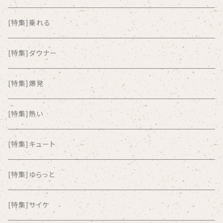
ALKASILKA
[特集]乗れる
all about paradise
[特集]ダウナー
ALL ITEM 10 TIMES
[特集]爆発
Amia Calva
[特集]熱い
Amsterdamned
[特集]キュート
ANYO
[特集]ゆらっと
And Summer Club
[特集]サイケ