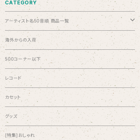
CATEGORY
アーティスト名50音順 商品一覧
ABSOLUTE LOSERS
海外からの入荷
AFRICA
500コーナー以下
AGU
レコード
AIRCRAFT
カセット
airlie
グッズ
AKUTAGAWA FANCLUB
[特集]おしゃれ