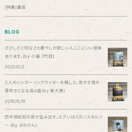
anticlockwise
[特集]轟音
Aysula
BLOG
Bad Operation
さびしさと切なさと癒やしが欲しい人ここにいい音楽
あります。(by 小福 2代目)
Bagus!
2020/5/2
BBBBBBB
２人のシンガーソングライターを擁した、若き才覚の
芽吹きとなる両Ａ面(by 峯大貴)
The BEG
2019/8/19
The Beths
四半世紀前の音が生み出す、エグいほどのノスタルジ
ー (by おちけん)