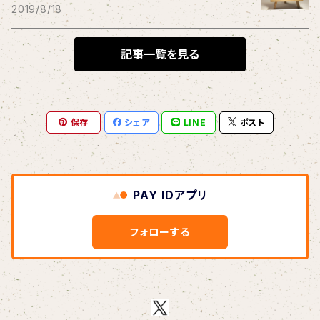
THE BLACK SHANSONS
2019/8/18
BLONDnewHALF
記事一覧を見る
Blondy
保存
シェア
LINE
ポスト
BOAR HUNTER
bud&harbor
PAY IDアプリ
Bulbs Of Passion
フォローする
B玉
Calme Adiction