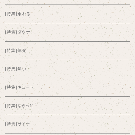
ALKASILKA
[特集]乗れる
all about paradise
[特集]ダウナー
ALL ITEM 10 TIMES
[特集]爆発
Amia Calva
[特集]熱い
Amsterdamned
[特集]キュート
ANYO
[特集]ゆらっと
And Summer Club
[特集]サイケ