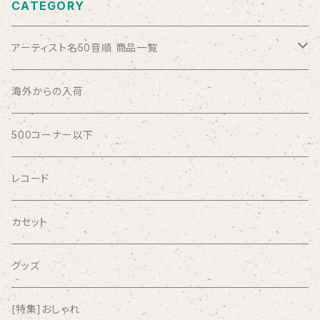
CATEGORY
アーティスト名50音順 商品一覧
ABSOLUTE LOSERS
海外からの入荷
AFRICA
500コーナー以下
AGU
レコード
AIRCRAFT
カセット
airlie
グッズ
AKUTAGAWA FANCLUB
[特集]おしゃれ