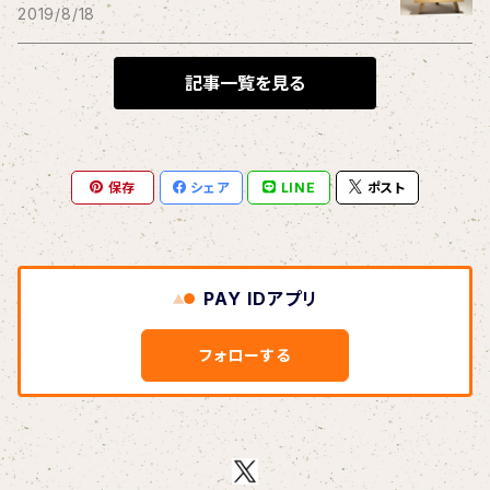
THE BLACK SHANSONS
2019/8/18
BLONDnewHALF
記事一覧を見る
Blondy
保存
シェア
LINE
ポスト
BOAR HUNTER
bud&harbor
PAY IDアプリ
Bulbs Of Passion
フォローする
B玉
Calme Adiction