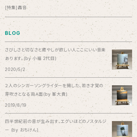
anticlockwise
[特集]轟音
Aysula
BLOG
Bad Operation
さびしさと切なさと癒やしが欲しい人ここにいい音楽
あります。(by 小福 2代目)
Bagus!
2020/5/2
BBBBBBB
２人のシンガーソングライターを擁した、若き才覚の
芽吹きとなる両Ａ面(by 峯大貴)
The BEG
2019/8/19
The Beths
四半世紀前の音が生み出す、エグいほどのノスタルジ
ー (by おちけん)