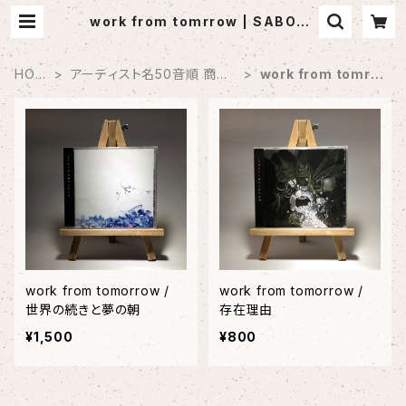
work from tomrrow | SABOTE
N MUSIC (セレクトCDショップ)
HOM
アーティスト名50音順 商品
work from tomrr
E
一覧
ow
work from tomorrow /
work from tomorrow /
世界の続きと夢の朝
存在理由
¥1,500
¥800