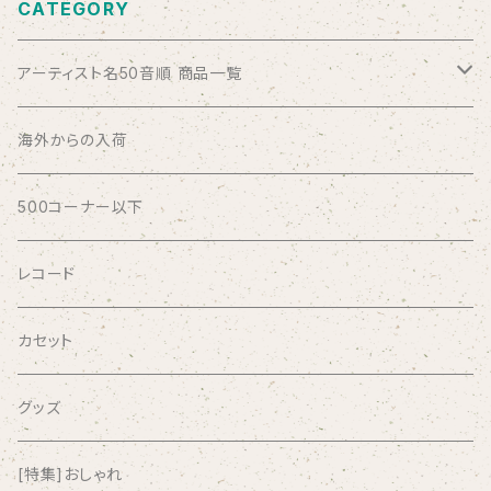
CATEGORY
アーティスト名50音順 商品一覧
ABSOLUTE LOSERS
海外からの入荷
AFRICA
500コーナー以下
AGU
レコード
AIRCRAFT
カセット
airlie
グッズ
AKUTAGAWA FANCLUB
[特集]おしゃれ