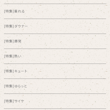
ALKASILKA
[特集]乗れる
all about paradise
[特集]ダウナー
ALL ITEM 10 TIMES
[特集]爆発
Amia Calva
[特集]熱い
Amsterdamned
[特集]キュート
ANYO
[特集]ゆらっと
And Summer Club
[特集]サイケ