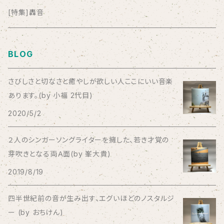
anticlockwise
[特集]轟音
Aysula
BLOG
Bad Operation
さびしさと切なさと癒やしが欲しい人ここにいい音楽
あります。(by 小福 2代目)
Bagus!
2020/5/2
BBBBBBB
２人のシンガーソングライターを擁した、若き才覚の
芽吹きとなる両Ａ面(by 峯大貴)
The BEG
2019/8/19
The Beths
四半世紀前の音が生み出す、エグいほどのノスタルジ
ー (by おちけん)