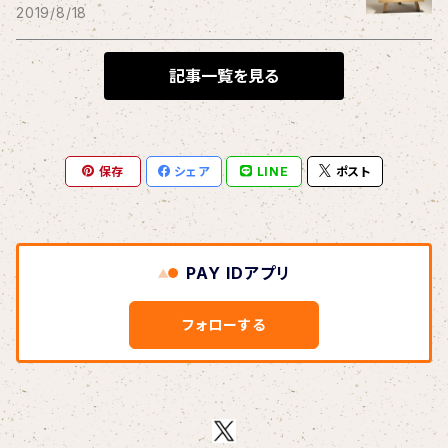
THE BLACK SHANSONS
2019/8/18
BLONDnewHALF
記事一覧を見る
Blondy
保存
シェア
LINE
ポスト
BOAR HUNTER
bud&harbor
PAY IDアプリ
Bulbs Of Passion
フォローする
B玉
Calme Adiction